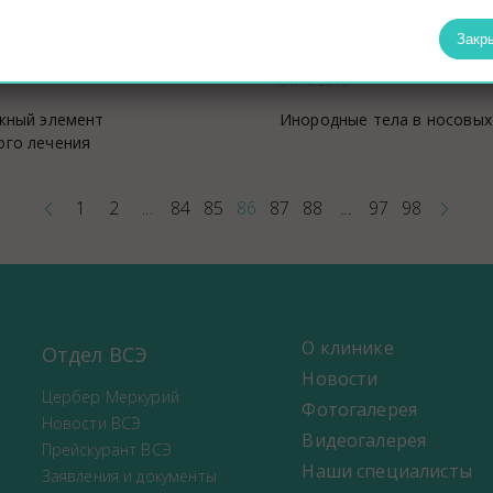
Закр
31.10.2018
жный элемент
Инородные тела в носовых
ого лечения
1
2
...
84
85
86
87
88
97
98
...
О клинике
Отдел ВСЭ
Новости
Цербер Меркурий
Фотогалерея
Новости ВСЭ
Видеогалерея
Прейскурант ВСЭ
Наши специалисты
Заявления и документы