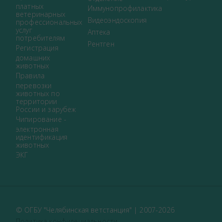
платных
Иммунопрофилактика
ветеринарных
Видеоэндоскопия
профессиональных
услуг
Аптека
потребителям
Рентген
Регистрация
домашних
животных
Правила
перевозки
животных по
территории
России и зарубеж
Чипирование -
электронная
идентификация
животных
ЭКГ
© ОГБУ "Челябинская ветстанция" | 2007-2026
Политика конфидециальности