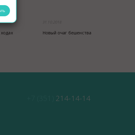
ыть
31.10.2018
 ходах
Новый очаг бешенства
+7 (351)
214-14-14