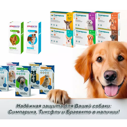
08.11.2018
 Вы слышали о такой
Хейлетиоз, что это и нужно
ек?
бояться