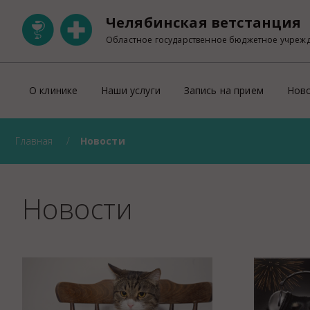
Челябинская ветстанция
Областное государственное бюджетное учреж
О клинике
Наши услуги
Запись на прием
Нов
Главная
Новости
Ветеринарная клиника на Свердловском
ОНЛАЙН запись на прием
Участковая ветеринарная лечебница Тракторозаводск
Правила оказания платных ветеринарны
Ветеринарный кабинет на Пржевальского
Прейскурант
Новости
Ветеринарный кабинет на Университетской набережно
Регистрация домашних животных
Правила перевозки животных по тер
УЗИ
Лабораторно-диагностическое отделен
Рентген