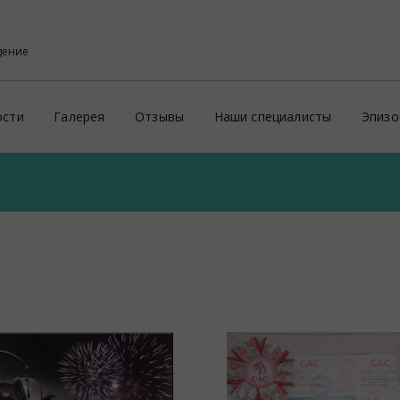
дение
ости
Галерея
Отзывы
Наши специалисты
Эпизо
Фото
Кон
ого района
х профессиональных услуг потребителям
Видео
Эпи
На
й
Пре
ритории России и зарубеж
Зд
Ид
ие
Соп
Пр