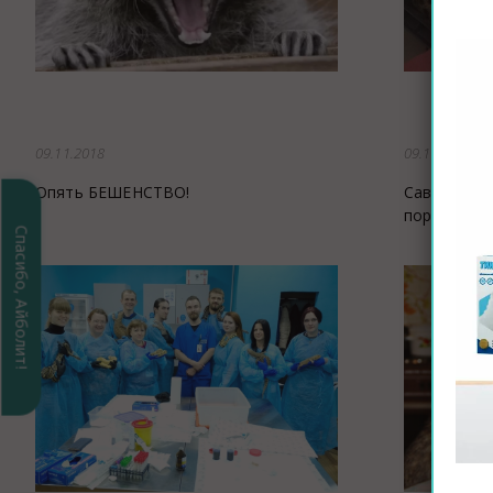
09.11.2018
09.11.2018
Опять БЕШЕНСТВО!
Саванна. А
породе кош
Спасибо, Айболит!