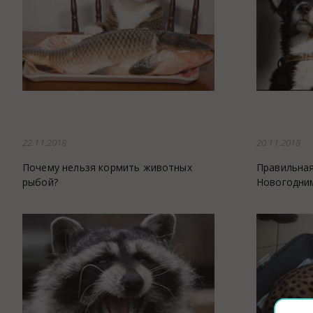
Аптека
Видеоэндоскопия
Иммунопрофилактика
Терапевтическое отделение
Физиотерапия
Хирургическое отделение
22.11.2018
20.11.2018
ЭКГ
Чипирование - электронная идентифика
Почему нельзя кормить животных
Правильная
рыбой?
Новогодни
Помощь при укусе клеща