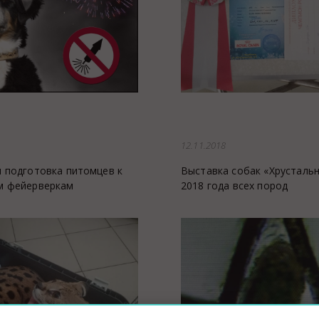
12.11.2018
ция животных
 подготовка питомцев к
Выставка собак «Хрусталь
м фейерверкам
2018 года всех пород