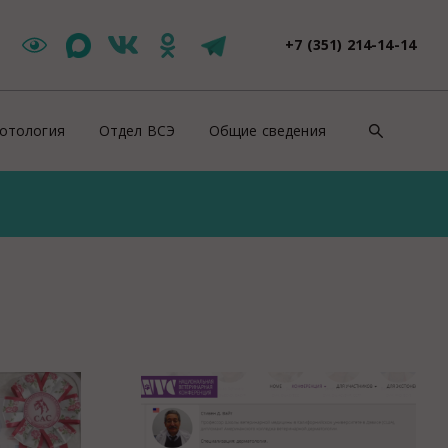
+7 (351) 214-14-14
отология
Отдел ВСЭ
Общие сведения
такты
Цербер Меркурий
Контакты
зоотическая ситуация
Новости ВСЭ
Нормативно-правовые докуме
ши специалисты
Заявления и документы
Противодействие коррупции
йскурант цен
Контакты ВСЭ
СОУТ
оровье животных
Продажи
ентификация животных
Полезная информация
роводительные документы на животных
Вакансии
отивоэпизоотические мероприятия
Консультация