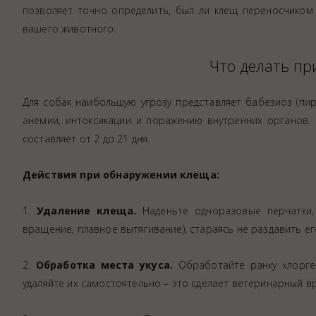
Аптека
позволяет точно определить, был ли клещ переносчиком
вашего животного.
Видеоэндоскопия
Иммунопрофилактика
Что делать пр
Терапевтическое отделение
Физиотерапия
Для собак наибольшую угрозу представляет бабезиоз (пи
анемии, интоксикации и поражению внутренних органов. 
Хирургическое отделение
составляет от 2 до 21 дня.
ЭКГ
Чипирование - электронная идентифика
Действия при обнаружении клеща:
Помощь при укусе клеща
1.
Удаление клеща.
Наденьте одноразовые перчатки, 
вращение, плавное вытягивание), стараясь не раздавить ег
2.
Обработка места укуса.
Обработайте ранку хлоргек
удаляйте их самостоятельно – это сделает ветеринарный в