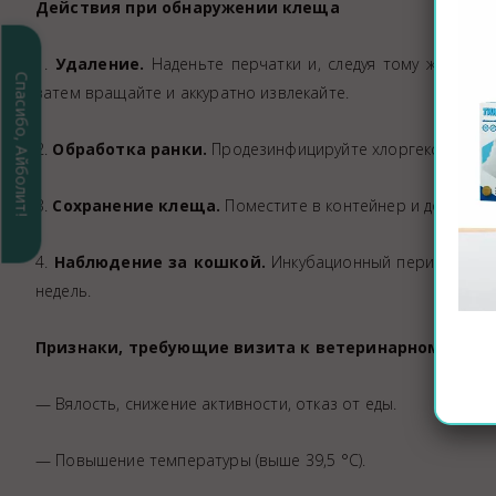
Действия при обнаружении клеща
1.
Удаление.
Наденьте перчатки и, следуя тому же принц
Спасибо, Айболит!
затем вращайте и аккуратно извлекайте.
2.
Обработка ранки.
Продезинфицируйте хлоргексидином
3.
Сохранение клеща.
Поместите в контейнер и доставьт
4.
Наблюдение за кошкой.
Инкубационный период клеще
недель.
Признаки, требующие визита к ветеринарному врач
— Вялость, снижение активности, отказ от еды.
— Повышение температуры (выше 39,5 °C).