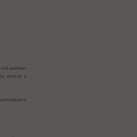
елой анемии.
ты железа и
осматривайте