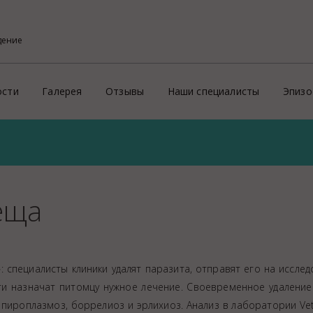
дение
ости
Галерея
Отзывы
Наши специалисты
Эпизо
Фото
Кон
ого района
х профессиональных услуг потребителям
Видео
Эпи
На
еща
й
Пре
ритории России и зарубеж
Зд
Ид
 специалисты клиники удалят паразита, отправят его на иссле
ие
Соп
и назначат питомцу нужное лечение. Своевременное удаление
Пр
 пироплазмоз, боррелиоз и эрлихиоз. Анализ в лаборатории Ve