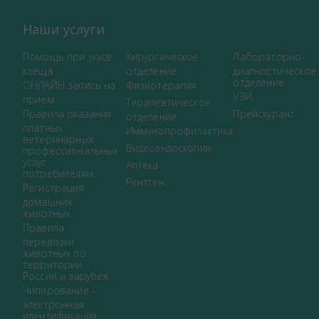
Наши услуги
Помощь при укусе
Хирургическое
Лабораторно-
клеща
отделение
диагностическое
отделение
ОНЛАЙН запись на
Физиотерапия
УЗИ
прием
Терапевтическое
Правила оказания
Прейскурант
отделение
платных
Иммунопрофилактика
ветеринарных
Видеоэндоскопия
профессиональных
услуг
Аптека
потребителям
Рентген
Регистрация
домашних
животных
Правила
перевозки
животных по
территории
России и зарубеж
Чипирование -
электронная
идентификация