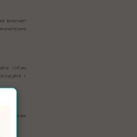
ние включает
значительно
айте собаку
огласуйте с
еся кошкам: