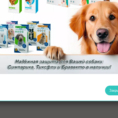
ипу, с помощью тик-твистера или пинцета захватите клеща у
 или мирамистином.
е в лабораторию для анализа.
вых инфекций у кошек может составлять от нескольких дней д
у:
Закр