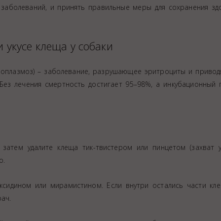
 заболеваний, и принять правильные меры для сохранения зд
и укусе клеща у собаки
роплазмоз) – заболевание, разрушающее эритроциты и привод
Без лечения смертность достигает 95–98%, а инкубационный 
ция животных
затем удалите клеща тик-твистером или пинцетом (захват у
о.
сидином или мирамистином. Если внутри остались части кле
рач.