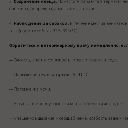
3.
Сохранение клеща.
Поместите паразита в герметичный
бабезиоз, боррелиоз, анаплазмоз, эрлихиоз.
4.
Наблюдение за собакой.
В течение месяца вниматель
тела (норма у собак – 37,5–39,0 °C).
Обратитесь к ветеринарному врачу немедленно, ес
— Вялость, апатия, сонливость, отказ от корма и воды.
— Повышение температуры до 40-41 °C.
— Потемнение мочи.
— Бледные или желтушные слизистые оболочки десен, век.
— Учащенное дыхание и сердцебиение, слабость задних ко