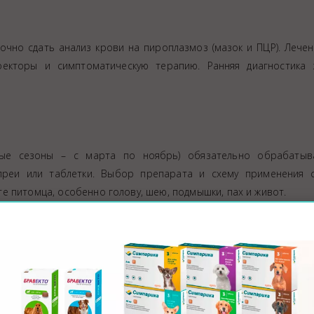
чно сдать анализ крови на пироплазмоз (мазок и ПЦР). Лече
оекторы и симптоматическую терапию. Ранняя диагностика 
плые сезоны – с марта по ноябрь) обязательно обрабатыв
спреи или таблетки. Выбор препарата и схему применения с
е питомца, особенно голову, шею, подмышки, пах и живот.
при укусе клеща у кошки
акже подвержены заражению. Основные инфекции, передающи
иоз, реже – бабезиоз.