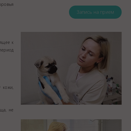
Закупки
оровья
Запись на прием
Спасибо, Айболит!
ящее к
период
 кожи,
ща, не