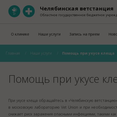
Челябинская ветстанция
Областное государственное бюджетное учреж
О клинике
Наши услуги
Запись на прием
Нов
Главная
Наши услуги
Помощь при укусе клеща
Ветеринарная клиника на Свердловском
ОНЛАЙН запись на прием
Участковая ветеринарная лечебница Тракторозаводск
Правила оказания платных ветеринарны
Ветеринарный кабинет на Пржевальского
Прейскурант
Помощь при укусе кл
Ветеринарный кабинет на Университетской набережно
Регистрация домашних животных
Правила перевозки животных по тер
УЗИ
При укусе клеща обращайтесь в «Челябинскую ветстанцию»:
Лабораторно-диагностическое отделен
в московскую лабораторию Vet Union и при необходимост
Рентген
снижает риск заражения опасными инфекциями, такими как