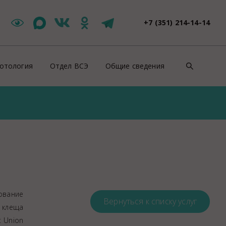
+7 (351) 214-14-14
отология
Отдел ВСЭ
Общие сведения
такты
Цербер Меркурий
Контакты
зоотическая ситуация
Новости ВСЭ
Нормативно-правовые докуме
ши специалисты
Заявления и документы
Противодействие коррупции
йскурант цен
Контакты ВСЭ
СОУТ
оровье животных
Продажи
ентификация животных
Полезная информация
дование
роводительные документы на животных
Вернуться к списку услуг
Вакансии
 клеща
отивоэпизоотические мероприятия
Консультация
t Union