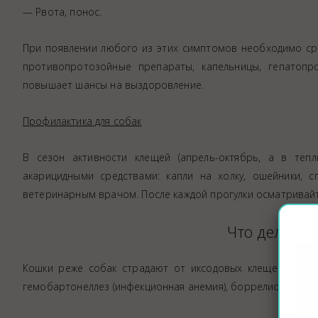
— Рвота, понос.
При появлении любого из этих симптомов необходимо сро
противопротозойные препараты, капельницы, гепатопр
повышает шансы на выздоровление.
Профилактика для собак
В сезон активности клещей (апрель-октябрь, а в те
акарицидными средствами: капли на холку, ошейники, 
ветеринарным врачом. После каждой прогулки осматривайт
Что делать 
Кошки реже собак страдают от иксодовых клещей, но т
гемобартонеллез (инфекционная анемия), боррелиоз, эрлих