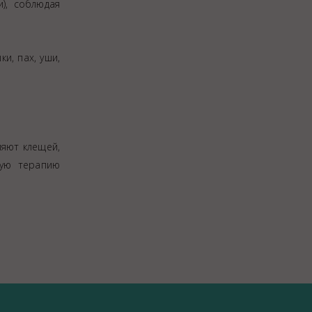
), соблюдая
и, пах, уши,
ляют клещей,
мую терапию