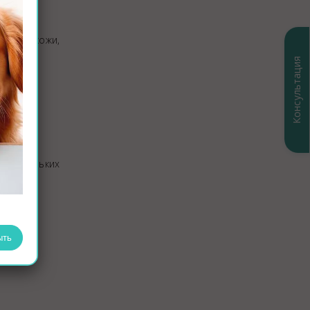
 самой кожи,
Консультация
о нескольких
ыть