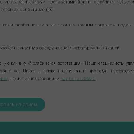
тивопаразитарными препаратами (капли, ошейники, таблетки
в сезон активности клещей.
 кожи, особенно в местах с тонким кожным покровом: подмышк
ьзовать защитную одежду из светлых натуральных тканей.
рную клинику «Челябинская ветстанция». Наши специалисты уда
торию Vet Union, а также назначают и проводят необходи
ники
, так и с использованием
чат-бота в МАКС
.