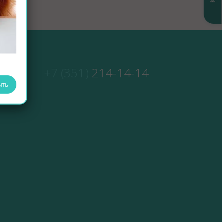
+7 (351)
214-14-14
ыть