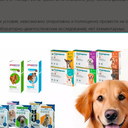
словия, невозможно оперативно и полноценно провести ни о
лабораторно-диагностические исследования), нет элементарных
сти все правила асептики и антисептики при выполнении
ляется оказание качественных ветеринарных услуг, выработке
тся малотравматичные методы обследований, приобретается
ция животных
вывести работу с пациентами на новый более качественный ур
ценных услуг в условиях стационара, а так на развитие востр
-магазин «Зооаптека в каждый дом» (
www.zooapteka74.ru
).
Адми