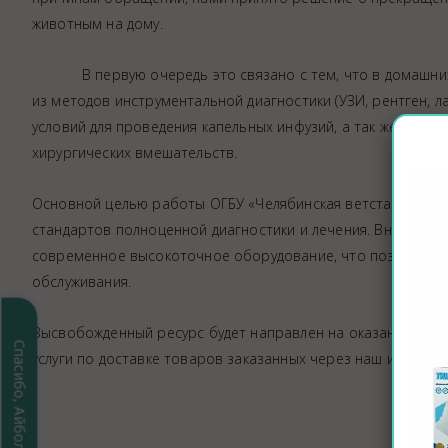
Аптека
животным на дому.
Видеоэндоскопия
В первую очередь это связано с тем, что в домашних у
Иммунопрофилактика
из методов инструментальной диагностики (УЗИ, рентген, 
Терапевтическое отделение
условий для проведения капельных инфузий, а так же соблю
Физиотерапия
хирургических вмешательств.
Хирургическое отделение
Основной целью работы ОГБУ «Челябинская ветстанция», яв
ЭКГ
стандартов полноценной диагностики и лечения. Внедряю
Чипирование - электронная идентифика
современное высокоточное оборудование, что позволяет 
Помощь при укусе клеща
обслуживания.
Высвобожденный ресурс будет направлен на оказание полно
Спасибо, Айболит!
услуги по доставке товаров заказанных через наш интернет