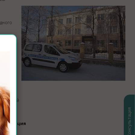
Закупки
Спасибо, Айболит!
дного
овень
ебованной
Консультация
нистрация