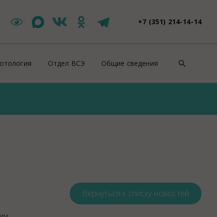
+7 (351) 214-14-14
отология
Отдел ВСЭ
Общие сведения
такты
Цербер Меркурий
Контакты
зоотическая ситуация
Новости ВСЭ
Нормативно-правовые докуме
ши специалисты
Заявления и документы
Противодействие коррупции
йскурант цен
Контакты ВСЭ
СОУТ
оровье животных
Продажи
ентификация животных
Полезная информация
роводительные документы на животных
Вернуться к списку новостей
Вакансии
отивоэпизоотические мероприятия
Консультация
ним