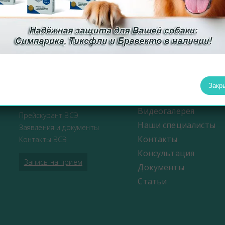
О клинике
Отдел ВСЭ
Новости
Закр
Цербер Меркурий
Фотогалерея
Новости ВСЭ
Видеогалерея
Прейскурант ВСЭ
Наши специалисты
Заявления и документы
Контакты
Контакты ВСЭ
Консультация
Запись на прием
Документы
Статьи