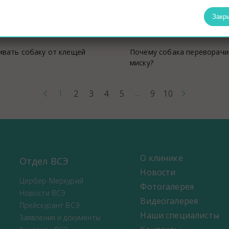
Закр
ивать собаку от клещей
Почему собака переворачи
миску?
1
2
3
4
5
9
10
...
О клинике
Отдел ВСЭ
Новости
Цербер Меркурий
Фотогалерея
Новости ВСЭ
Видеогалерея
Прейскурант ВСЭ
Наши специалисты
Заявления и документы