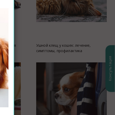
пошаговая
Ушной клещ у кошек: лечение,
симптомы, профилактика
Консультация