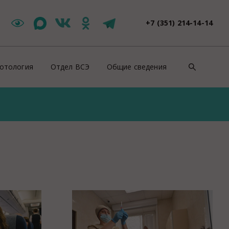
+7 (351) 214-14-14
отология
Отдел ВСЭ
Общие сведения
такты
Цербер Меркурий
Контакты
зоотическая ситуация
Новости ВСЭ
Нормативно-правовые докуме
ши специалисты
Заявления и документы
Противодействие коррупции
йскурант цен
Контакты ВСЭ
СОУТ
оровье животных
Продажи
ентификация животных
Полезная информация
роводительные документы на животных
Вакансии
отивоэпизоотические мероприятия
Консультация