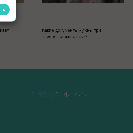
ыть
вает
Какие документы нужны при
перевозке животных?
+7 (351)
214-14-14