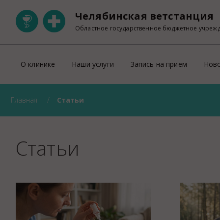
Челябинская ветстанция
Областное государственное бюджетное учреж
О клинике
Наши услуги
Запись на прием
Нов
Главная
Статьи
Ветеринарная клиника на Свердловском
ОНЛАЙН запись на прием
Участковая ветеринарная лечебница Тракторозаводск
Правила оказания платных ветеринарны
Ветеринарный кабинет на Пржевальского
Прейскурант
Статьи
Ветеринарный кабинет на Университетской набережно
Регистрация домашних животных
Правила перевозки животных по тер
УЗИ
Лабораторно-диагностическое отделен
Рентген