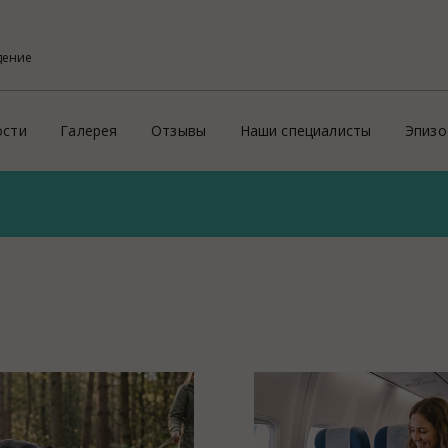
дение
ости
Галерея
Отзывы
Наши специалисты
Эпизо
Фото
Кон
ого района
х профессиональных услуг потребителям
Видео
Эпи
На
й
Пре
ритории России и зарубеж
Зд
Ид
ие
Соп
Пр