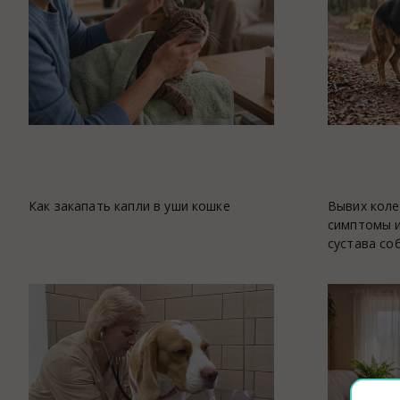
Аптека
Видеоэндоскопия
Иммунопрофилактика
Терапевтическое отделение
Физиотерапия
Хирургическое отделение
ЭКГ
Как закапать капли в уши кошке
Вывих коле
Чипирование - электронная идентифика
симптомы и
Помощь при укусе клеща
сустава со