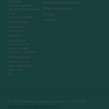
платных
Иммунопрофилактика
ветеринарных
Видеоэндоскопия
профессиональных
услуг
Аптека
потребителям
Рентген
Регистрация
домашних
животных
Правила
перевозки
животных по
территории
России и зарубеж
Чипирование -
электронная
идентификация
животных
ЭКГ
© ОГБУ "Челябинская ветстанция" | 2007-2026
Политика конфидециальности