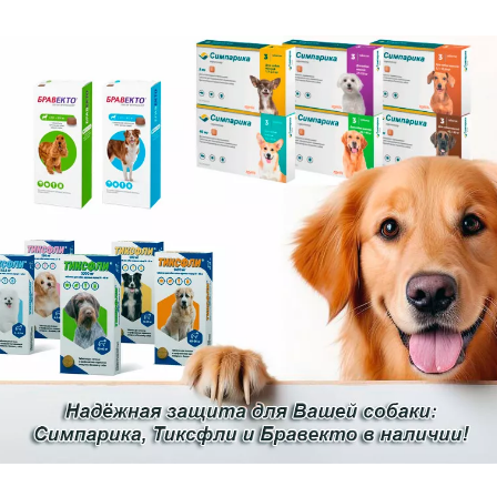
отные: как помочь питомцу
Как стричь когти собаке: 
инструкция