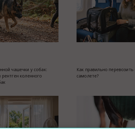
нной чашечки у собак:
Как правильно перевозить
ция животных
 рентген коленного
самолете?
бак