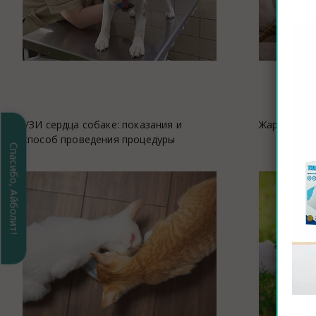
УЗИ сердца собаке: показания и
Жара и жив
способ проведения процедуры
Спасибо, Айболит!