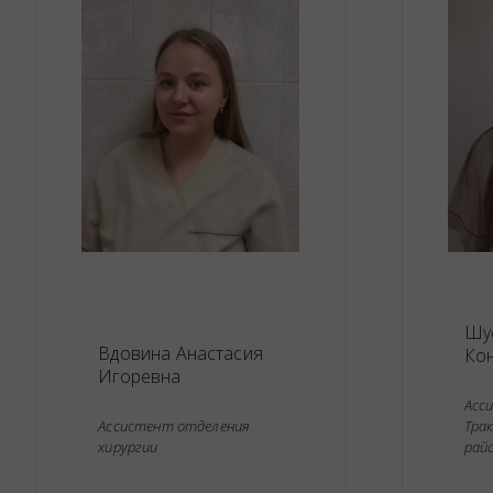
Аптека
Видеоэндоскопия
Иммунопрофилактика
Терапевтическое отделение
Физиотерапия
Хирургическое отделение
ЭКГ
Чипирование - электронная идентифика
Помощь при укусе клеща
Шу
Вдовина Анастасия
Ко
Игоревна
Асс
Ассистент отделения
Тра
хирургии
рай