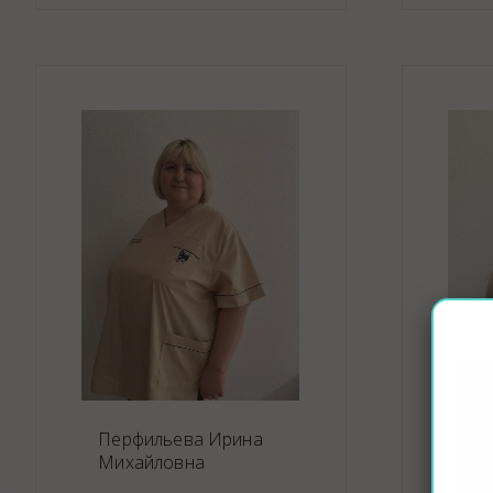
Перфильева Ирина
Михайловна
Си