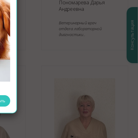
Пономарева Дарья
Андреевна
Консультация
Ветеринарный врач
отдела лабораторной
диагностики..
ыть