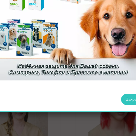
терина
Янкина Анастасия
ритовна
Александровна
Ветеринарный врач
ч визуальной
отделения терапия,
гностики.
терапия.
Закр