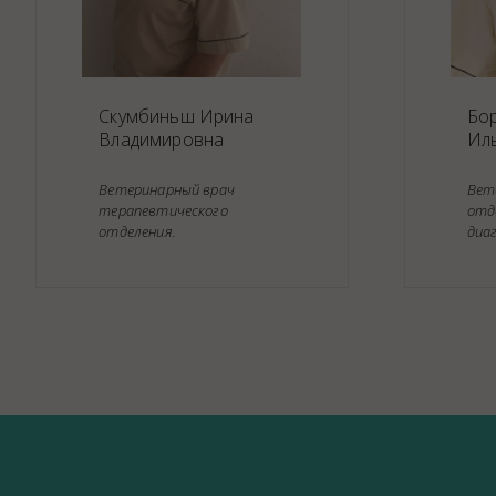
Скумбиньш Ирина
Бо
Владимировна
Ил
Ветеринарный врач
Вет
терапевтического
отд
отделения.
диа