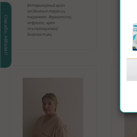
Ека
Ветеринарный врач
Фа
отделения терапии,
терапевт, дерматолог,
Спасибо, Айболит!
нефролог, врач
Ультразвуковой
Вра
диагностики.
диа