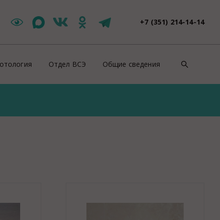
+7 (351) 214-14-14
отология
Отдел ВСЭ
Общие сведения
такты
Цербер Меркурий
Контакты
зоотическая ситуация
Новости ВСЭ
Нормативно-правовые докуме
ши специалисты
Заявления и документы
Противодействие коррупции
йскурант цен
Контакты ВСЭ
СОУТ
оровье животных
Продажи
ентификация животных
Полезная информация
роводительные документы на животных
Вакансии
отивоэпизоотические мероприятия
Консультация