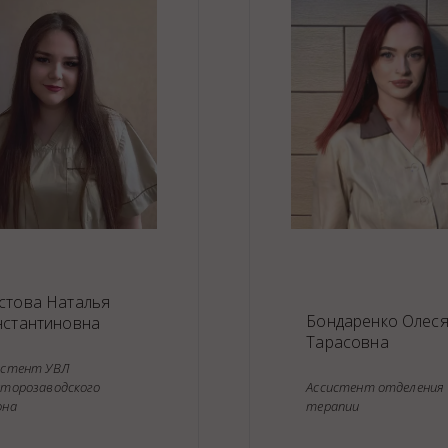
ция животных
стова Наталья
Бондаренко Олес
нстантиновна
Тарасовна
истент УВЛ
кторозаводского
Ассистент отделения
она
терапии