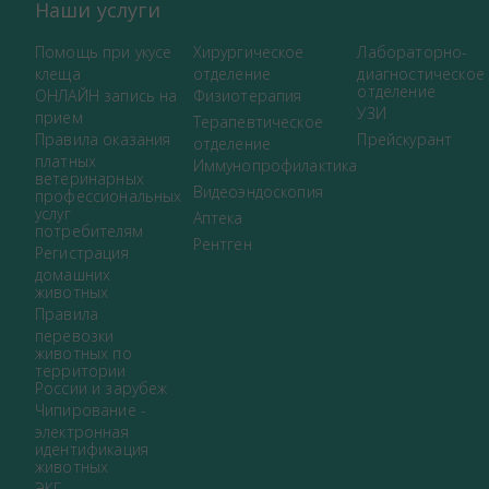
Наши услуги
Помощь при укусе
Хирургическое
Лабораторно-
клеща
отделение
диагностическое
отделение
ОНЛАЙН запись на
Физиотерапия
УЗИ
прием
Терапевтическое
Правила оказания
Прейскурант
отделение
платных
Иммунопрофилактика
ветеринарных
Видеоэндоскопия
профессиональных
услуг
Аптека
потребителям
Рентген
Регистрация
домашних
животных
Правила
перевозки
животных по
территории
России и зарубеж
Чипирование -
электронная
идентификация
животных
ЭКГ