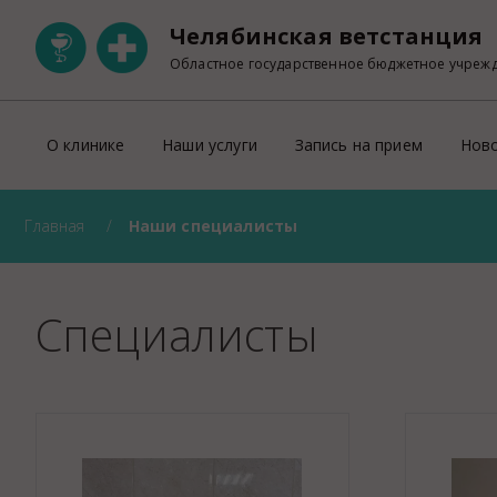
Челябинская ветстанция
Областное государственное бюджетное учреж
О клинике
Наши услуги
Запись на прием
Нов
Главная
Наши специалисты
Ветеринарная клиника на Свердловском
ОНЛАЙН запись на прием
Участковая ветеринарная лечебница Тракторозаводск
Правила оказания платных ветеринарны
Ветеринарный кабинет на Пржевальского
Прейскурант
Специалисты
Ветеринарный кабинет на Университетской набережно
Регистрация домашних животных
Правила перевозки животных по тер
УЗИ
Лабораторно-диагностическое отделен
Рентген