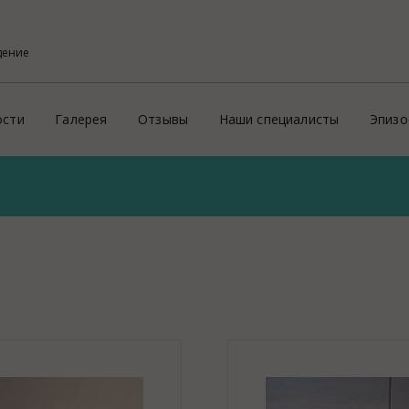
дение
ости
Галерея
Отзывы
Наши специалисты
Эпизо
Фото
Кон
ого района
х профессиональных услуг потребителям
Видео
Эпи
На
й
Пре
ритории России и зарубеж
Зд
Ид
ие
Соп
Пр