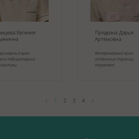
рицева Евгения
Прядкина Дарья
ьинична
Артёмовна
еринарный врач
Ветеринарный врач
ела лабораторной
отделения терапии,
гностики.
терапевт.
1
2
3
4