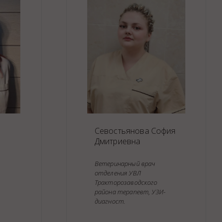
Закупки
Спасибо, Айболит!
Севостьянова София
Дмитриевна
я
Ветеринарный врач
отделения УВЛ
Тракторозаводского
района терапевт, УЗИ-
диагност.