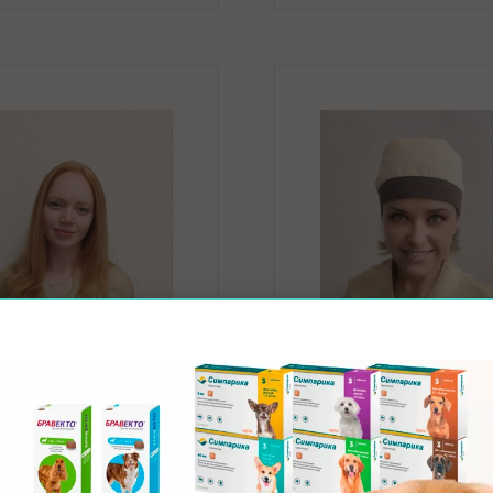
ванбаева