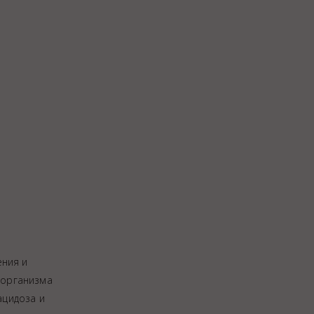
ения и
 организма
ацидоза и