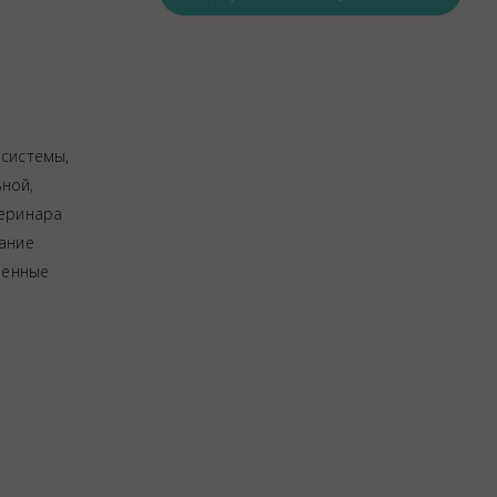
Закупки
Спасибо, Айболит!
 системы,
ной,
теринара
мание
венные