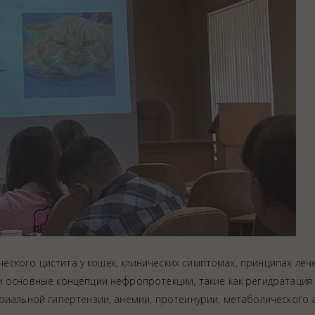
ого цистита у кошек, клинических симптомах, принципах леч
и основные концепции нефропротекции, такие как регидратация
риальной гипертензии, анемии, протеинурии, метаболического 