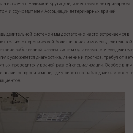
 встреча с Надеждой Крутицкой, известным в ветеринарном
ом и соучредителем Ассоциации ветеринарных врачей
делительной системой мы достаточно часто встречаемся в
ют только от хронической болезни почек и мочевыделительной
четание заболеваний разных систем организма: мочевыделитель
огиях усложняется диагностика, лечение и прогноз, требуя от ве
отных проводится у врачей разной специализации. Особое вни
ция животных
ке анализов крови и мочи, где у животных наблюдались множест
пациентов.