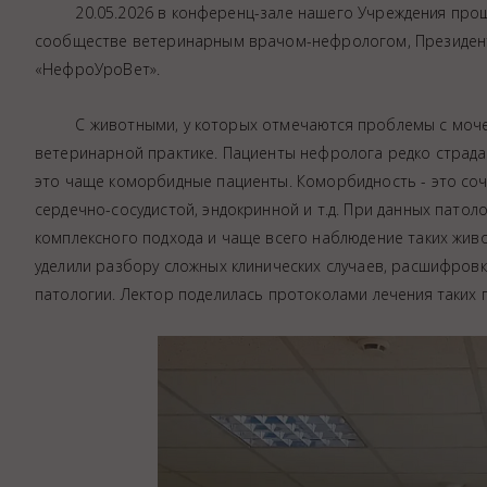
20.05.2026 в конференц-зале нашего Учреждения прошла
Аптека
сообществе ветеринарным врачом-нефрологом, Президент
Видеоэндоскопия
«НефроУроВет».
Иммунопрофилактика
Терапевтическое отделение
С животными, у которых отмечаются проблемы с мочевы
ветеринарной практике. Пациенты нефролога редко страда
Физиотерапия
это чаще коморбидные пациенты. Коморбидность - это со
Хирургическое отделение
сердечно-сосудистой, эндокринной и т.д. При данных патол
ЭКГ
комплексного подхода и чаще всего наблюдение таких жив
Чипирование - электронная идентифика
уделили разбору сложных клинических случаев, расшифров
Помощь при укусе клеща
патологии. Лектор поделилась протоколами лечения таких 