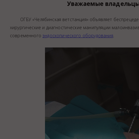
Уважаемые владельцы
Аптека
Видеоэндоскопия
ОГБУ «Челябинская ветстанция» объявляет беспрецеден
Иммунопрофилактика
хирургические и диагностические манипуляции малоинвази
Терапевтическое отделение
современного
эндоскопического оборудования
.
Физиотерапия
Хирургическое отделение
ЭКГ
Чипирование - электронная идентифика
Помощь при укусе клеща