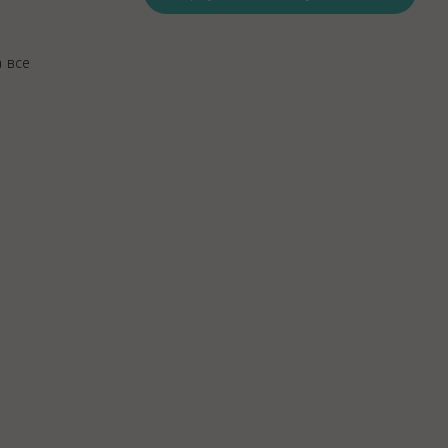
Закупки
Спасибо, Айболит!
 все