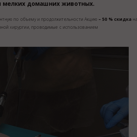
 мелких домашних животных.
тную по объему и продолжительности Акцию
– 50 % скидка
на
вной хирургии, проводимые с использованием
ция животных