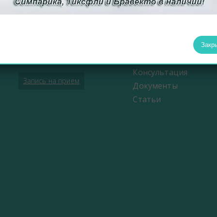
Новости
Цербер Меркурий
Фотогалерея
Новости ВСЭ
Видеогалерея
Прейскурант ВСЭ
Наши специалисты
Закр
Заявления и документы
Контакты
Контакты ВСЭ
Консультация
Запись на прием
Документы
Статьи