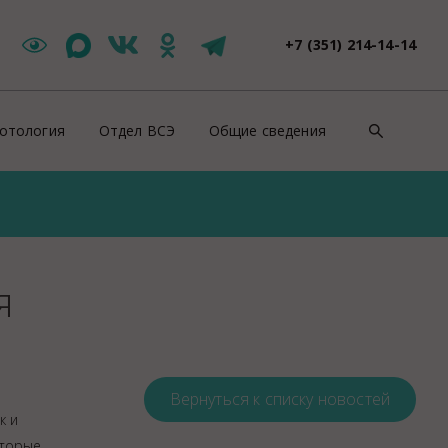
+7 (351) 214-14-14
отология
Отдел ВСЭ
Общие сведения
такты
Цербер Меркурий
Контакты
зоотическая ситуация
Новости ВСЭ
Нормативно-правовые докуме
ши специалисты
Заявления и документы
Противодействие коррупции
я
йскурант цен
Контакты ВСЭ
СОУТ
оровье животных
Продажи
ентификация животных
Полезная информация
роводительные документы на животных
Вернуться к списку новостей
Вакансии
к и
отивоэпизоотические мероприятия
Консультация
оторые