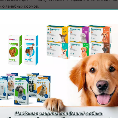
ию лечебных кормов.
тники NVC 2018 главный врач Полосков Иван Николаевич и
ция животных
О клинике
Отдел ВСЭ