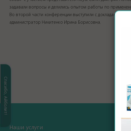
Аптека
задавали вопросы и делились опытом работы по применен
Видеоэндоскопия
Во второй части конференции выступили с докладами учас
администратор Никитенко Ирина Борисовна.
Иммунопрофилактика
Терапевтическое отделение
Физиотерапия
Хирургическое отделение
ЭКГ
Чипирование - электронная идентифика
Помощь при укусе клеща
Спасибо, Айболит!
Наши услуги