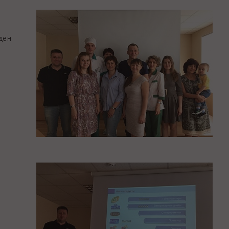
Закупки
Спасибо, Айболит!
ден