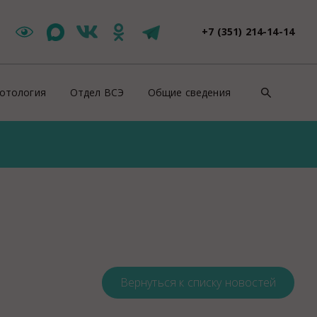
+7 (351) 214-14-14
отология
Отдел ВСЭ
Общие сведения
такты
Цербер Меркурий
Контакты
зоотическая ситуация
Новости ВСЭ
Нормативно-правовые докуме
ши специалисты
Заявления и документы
Противодействие коррупции
йскурант цен
Контакты ВСЭ
СОУТ
оровье животных
Продажи
ентификация животных
Полезная информация
роводительные документы на животных
Вернуться к списку новостей
Вакансии
отивоэпизоотические мероприятия
Консультация