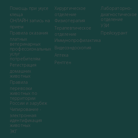
Помощь при укусе
Хирургическое
Лабораторно-
клеща
отделение
диагностическое
отделение
ОНЛАЙН запись на
Физиотерапия
УЗИ
прием
Терапевтическое
Правила оказания
Прейскурант
отделение
платных
Иммунопрофилактика
ветеринарных
Видеоэндоскопия
профессиональных
услуг
Аптека
потребителям
Рентген
Регистрация
домашних
животных
Правила
перевозки
животных по
территории
России и зарубеж
Чипирование -
электронная
идентификация
животных
ЭКГ