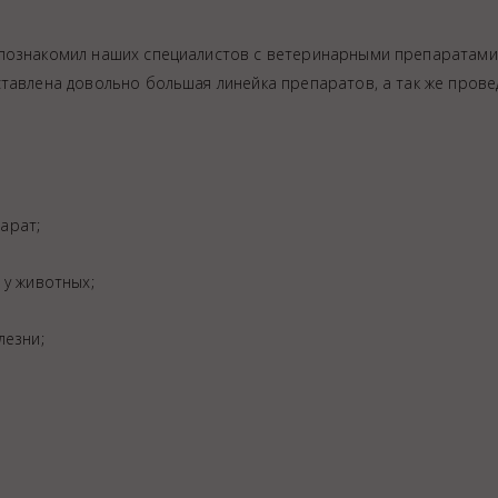
 познакомил наших специалистов с ветеринарными препаратами
ставлена довольно большая линейка препаратов, а так же прове
арат;
ция животных
 у животных;
лезни;