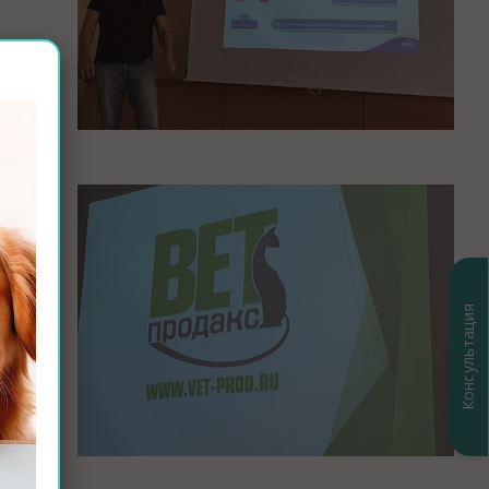
ения
чно-
Консультация
рофлоры