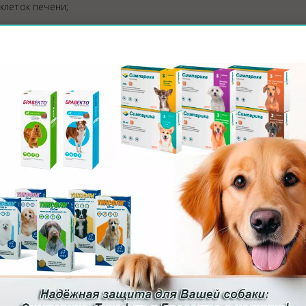
клеток печени;
о;
во время течки.
ным составом фирмы «Фармина».
ина» представили обзор кормов «ПроПлан НейроКэа» для улучш
» и «Гипоаллердженик» для лечения пищевой аллергии у собак,
зни, «Гастроинтестинал» для лечения нарушений работы желудо
атик» при заболеваниях печени и пробиотик для улучшения мик
ой сети и будут использоваться для лечения и профилактики