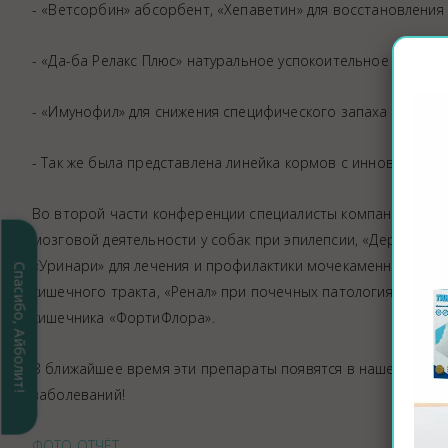
- «Ветсорбин» абсорбент, «Хепаветин» для восстановления 
- «Да-ба Релакс Плюс» натуральное успокоительное средств
- «Имунофил» для снижения специфического запаха у самок 
- Так же была представлена линейка кормов с инновацион
Во второй части конференции специалисты компании «Пур
мозговой деятельности у собак при эпилепсии, «Дерматозис
«Уринари» для лечения и профилактики мочекаменной боле
Спасибо, Айболит!
кишечного тракта, «Ренал» при почечных патологиях, «Геп
кишечника «ФортиФлора».
В ближайшее время эти препараты появятся в нашей аптечн
заболеваний!
ФОТО ОТЧЁТ