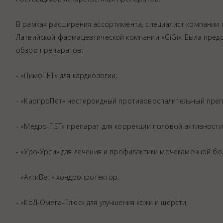
Аптека
Видеоэндоскопия
В рамках расширения ассортимента, специалист компании
Латвийской фармацевтической компании «GiGi». Была пред
Иммунопрофилактика
обзор препаратов:
Терапевтическое отделение
Физиотерапия
- «ПимоПЕТ» для кардиологии;
Хирургическое отделение
- «КарпроПет» нестероидный противовоспалительный преп
ЭКГ
Чипирование - электронная идентифика
- «Медро-ПЕТ» препарат для коррекции половой активности
Помощь при укусе клеща
- «Уро-Урси» для лечения и профилактики мочекаменной бо
- «АктиВет» хондропротектор;
- «КоД-Омега-Плюс» для улучшения кожи и шерсти;