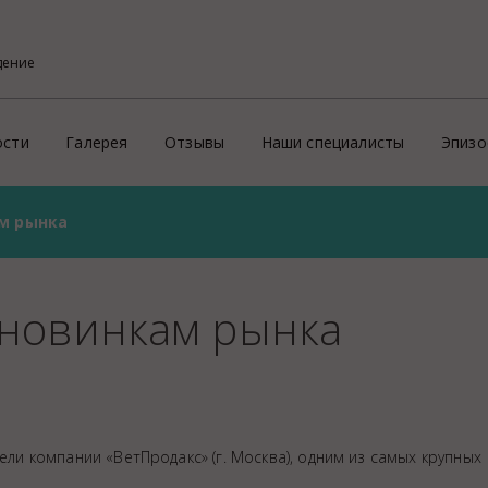
дение
ости
Галерея
Отзывы
Наши специалисты
Эпизо
м рынка
Фото
Кон
ого района
х профессиональных услуг потребителям
Видео
Эпи
На
 новинкам рынка
й
Пре
ритории России и зарубеж
Зд
Ид
ие
Соп
ели компании «ВетПродакс» (г. Москва), одним из самых крупных
Пр