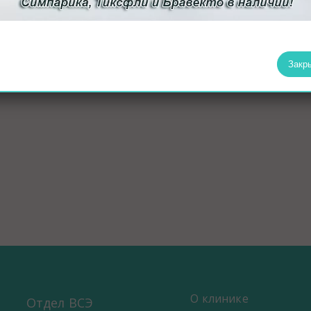
Ветврач анестезиолог, хирург Полина Викторовна Си
Закр
О клинике
Отдел ВСЭ