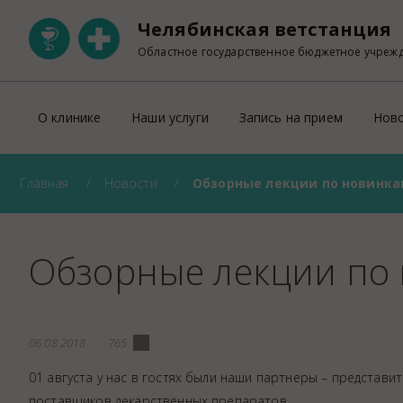
Челябинская ветстанция
Областное государственное бюджетное учреж
О клинике
Наши услуги
Запись на прием
Нов
Главная
Новости
Обзорные лекции по новинка
Ветеринарная клиника на Свердловском
ОНЛАЙН запись на прием
Участковая ветеринарная лечебница Тракторозаводск
Правила оказания платных ветеринарны
Ветеринарный кабинет на Пржевальского
Прейскурант
Обзорные лекции по
Ветеринарный кабинет на Университетской набережно
Регистрация домашних животных
Правила перевозки животных по тер
УЗИ
06.08.2018
765
Лабораторно-диагностическое отделен
01 августа у нас в гостях были наши партнеры – представит
Рентген
поставщиков лекарственных препаратов.