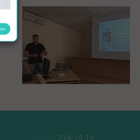
дорчук
ыть
+7 (351)
214-14-14