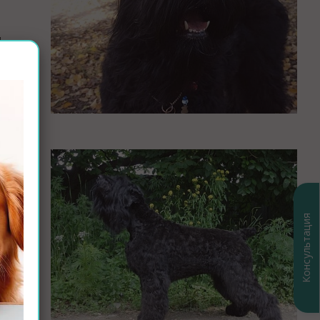
.
всего
 Да,
лов и
и по
Консультация
клещей
 нам