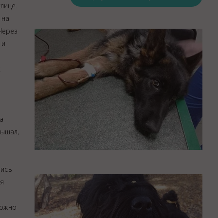
лице.
Закупки
 на
Спасибо, Айболит!
Через
 и
х
а
дышал,
лись
ая
можно