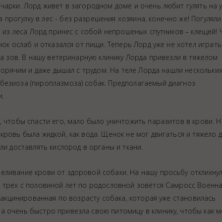
чарки. Лорд живет в загородном доме и очень любит гулять на у
рогулку в лес - без разрешения хозяина, конечно же! Погуляли
о из леса Лорд принес с собой непрошеных спутников – клещей! 
ок ослаб и отказался от пищи. Теперь Лорд уже не хотел играть
на зов. В нашу ветеринарную клинику Лорда привезли в тяжелом
 горячим и даже дышал с трудом. На теле Лорда нашли нескольки
безиоза (пироплазмоза) собак. Предполагаемый диагноз
и.
ция животных
, чтобы спасти его, мало было уничтожить паразитов в крови. Н
ровь была жидкой, как вода. Щенок не мог двигаться и тяжело 
ли доставлять кислород в органы и ткани.
еливание крови от здоровой собаки. На нашу просьбу откликну
р трех с половиной лет по родословной зовётся Самросс Военн
 вакцинированная по возрасту собака, которая уже становилась
а очень быстро привезла свою питомицу в клинику, чтобы как 