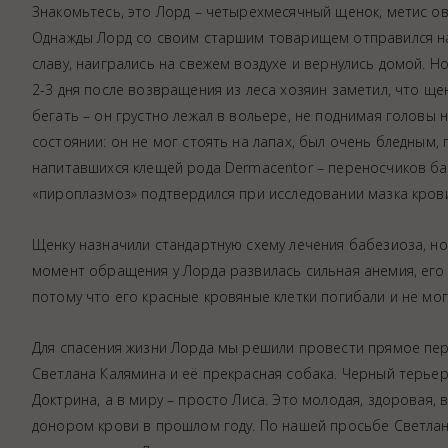
Знакомьтесь, это Лорд – четырехмесячный щенок, метис ов
Аптека
Однажды Лорд со своим старшим товарищем отправился на п
Видеоэндоскопия
славу, наигрались на свежем воздухе и вернулись домой. Н
Иммунопрофилактика
2-3 дня после возвращения из леса хозяин заметил, что щен
Терапевтическое отделение
бегать – он грустно лежал в вольере, не поднимая головы 
состоянии: он не мог стоять на лапах, был очень бледным,
Физиотерапия
напитавшихся клещей рода Dermacentor – переносчиков ба
Хирургическое отделение
«пироплазмоз» подтвердился при исследовании мазка кров
ЭКГ
Чипирование - электронная идентифика
Щенку назначили стандартную схему лечения бабезиоза, но
Помощь при укусе клеща
момент обращения у Лорда развилась сильная анемия, его к
потому что его красные кровяные клетки погибали и не мог
Для спасения жизни Лорда мы решили провести прямое пер
Светлана Калямина и её прекрасная собака. Черный терье
Доктрина, а в миру – просто Лиса. Это молодая, здоровая,
донором крови в прошлом году. По нашей просьбе Светлан