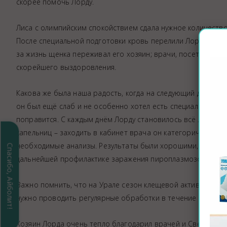
скорее помочь Лорду.
Лиса с олимпийским спокойствием сдала нужное количество
После специальной подготовки кровь перелили Лорду. Этот
за жизнь щенка переживал его хозяин; врачи, посетители к
скорейшего выздоровления.
Какова же была наша радость, когда на следующий день Лор
он был ещё слаб и не особенно хотел есть специальный ле
поправится. С каждым днём Лорду становилось всё лучше, в
капельниц – заходить в кабинет врача он категорически не 
необходимые анализы. Результаты были хорошими, поэтому
Спасибо, Айболит!
дальнейшей профилактике заражения пироплазмозом.
Важно помнить, что на Урале сезон клещевой активности д
нужно проводить регулярные обработки в течение всего се
Хозяин Лорда очень тепло благодарил врачей и Светлану за