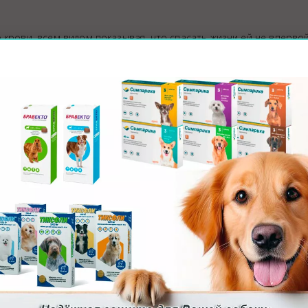
 крови, всем видом показывая, что спасать жизни ей не впервой
 день был очень трудным и волнительным для всех нас: больше 
линики и хозяйка донора также волновались и желали Лорду
д пришел в клинику на своих четырех лапах, повиливая хвостом!
чебный корм, но зато теперь стало ясно, что щенок выживет и
скоре он стал играть, бегать и настойчиво отказываться от уко
хотел! Через десять дней от начала лечения у Лорда взяли
 Лорда обработали от клещей и дали его хозяину рекомендаци
лится с марта по ноябрь. Чтобы защитить собаку от нападения 
зона.
 помощь. Но если кто и спас Лорда, так это Лиса! Её кровь дала