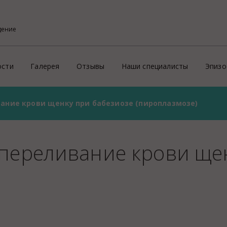
дение
ости
Галерея
Отзывы
Наши специалисты
Эпизо
вание крови щенку при бабезиозе (пироплазмозе)
Фото
Кон
ого района
х профессиональных услуг потребителям
Видео
Эпи
На
 переливание крови ще
й
Пре
ритории России и зарубеж
Зд
Ид
ие
Соп
Пр