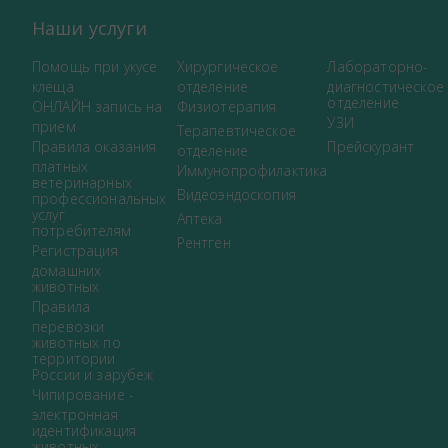
Наши услуги
Помощь при укусе
Хирургическое
Лабораторно-
клеща
отделение
диагностическое
отделение
ОНЛАЙН запись на
Физиотерапия
УЗИ
прием
Терапевтическое
Правила оказания
Прейскурант
отделение
платных
Иммунопрофилактика
ветеринарных
Видеоэндоскопия
профессиональных
услуг
Аптека
потребителям
Рентген
Регистрация
домашних
животных
Правила
перевозки
животных по
территории
России и зарубеж
Чипирование -
электронная
идентификация
животных