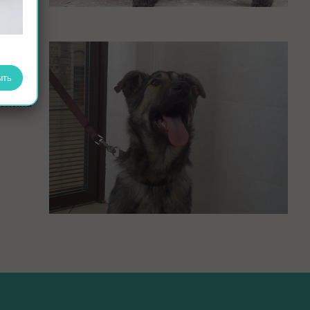
ы
й
своих
ыть
Полина