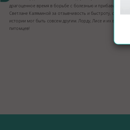
драгоценное время в борьбе с болезнью и прибавила Лорд
Светлане Каляминой за отзывчивость и быстроту, с которой
истории мог быть совсем другим. Лорду, Лисе и их владель
питомцев!