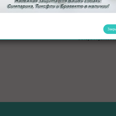
у сил, чтобы скорее пойти на поправку. Мы очень признательн
 она откликнулась на нашу просьбу – без её участия финал это
цам желаем крепкого здоровья и благополучия. Берегите себя и 
Закр
Ветврач Кузяева 