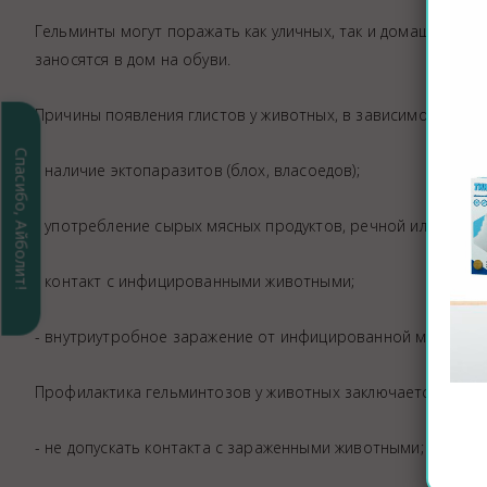
Гельминты могут поражать как уличных, так и домашних пи
заносятся в дом на обуви.
Причины появления глистов у животных, в зависимости от 
Спасибо, Айболит!
- наличие эктопаразитов (блох, власоедов);
- употребление сырых мясных продуктов, речной или морс
- контакт с инфицированными животными;
- внутриутробное заражение от инфицированной матери.
Профилактика гельминтозов у животных заключается в соб
- не допускать контакта с зараженными животными;