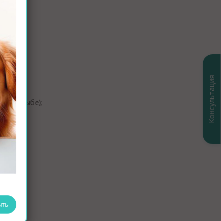
ищей или
Консультация
ечной рыбе);
ыть