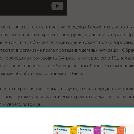
т большинства терапевтических процедур. Гельминты у животны
чени, почках, легких, кровеносном русле, мышцах и так далее. Пр
о в том, что любой антгельминтик уничтожает только взрослых
остаются в организме после проведения дегельминтизации. Обра
, необходимо производить 3-4 раза, с интервалом в 10 дней для
вились неполовозрелые особи, еще неспособные к откладывани
 между обработками составляет 10 дней.
епараты в различных формах выпуска, это и традиционные таб
у – всю эту гамму профилактических средств предлагает наша апт
ки своего питомца.
, которые способны селиться в организмах всех млекопитающих
ах питания (особенно в сырой рыбе и мясе), воде и даже в воздух