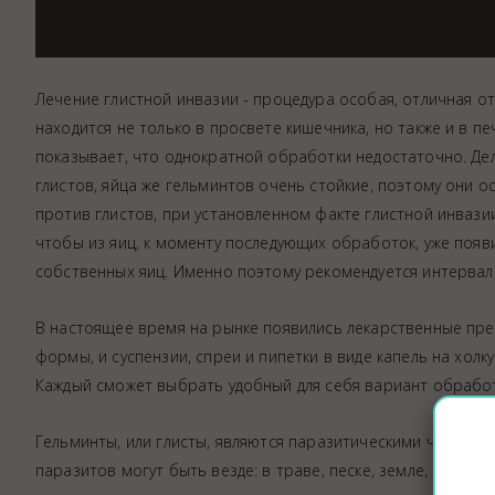
Лечение глистной инвазии - процедура особая, отличная о
находится не только в просвете кишечника, но также и в пе
показывает, что однократной обработки недостаточно. Дел
глистов, яйца же гельминтов очень стойкие, поэтому они 
против глистов, при установленном факте глистной инвазии
чтобы из яиц, к моменту последующих обработок, уже поя
собственных яиц. Именно поэтому рекомендуется интервал
В настоящее время на рынке появились лекарственные пр
формы, и суспензии, спреи и пипетки в виде капель на холк
Каждый сможет выбрать удобный для себя вариант обработ
Гельминты, или глисты, являются паразитическими червями
паразитов могут быть везде: в траве, песке, земле, продукт