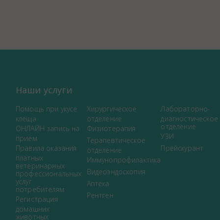
Наши услуги
Помощь при укусе
Хирургическое
Лабораторно-
клеща
отделение
диагностическое
отделение
ОНЛАЙН запись на
Физиотерапия
УЗИ
прием
Терапевтическое
Правила оказания
Прейскурант
отделение
платных
Иммунопрофилактика
ветеринарных
Видеоэндоскопия
профессиональных
услуг
Аптека
потребителям
Рентген
Регистрация
домашних
животных