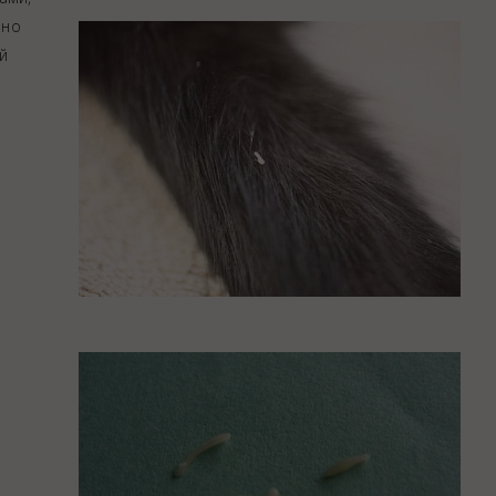
Закупки
 но
Спасибо, Айболит!
й