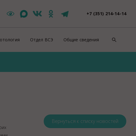
+7 (351) 214-14-14
отология
Отдел ВСЭ
Общие сведения
такты
Цербер Меркурий
Контакты
зоотическая ситуация
Новости ВСЭ
Нормативно-правовые докуме
ши специалисты
Заявления и документы
Противодействие коррупции
йскурант цен
Контакты ВСЭ
СОУТ
оровье животных
Продажи
ентификация животных
Полезная информация
роводительные документы на животных
Вернуться к списку новостей
Вакансии
оих
отивоэпизоотические мероприятия
Консультация
ами,