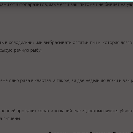
ми от эктопаразитов, даже если ваш питомец не бывает на ули
ать в холодильник или выбрасывать остатки пищи, которая долг
 сырую речную рыбу;
е одно раза в квартал, а так же, за две недели до вязки и вакц
черней прогулки» собак и кошачий туалет, рекомендуется убира
а гигиены.