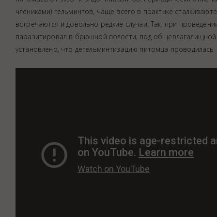
Аптека
члениками) гельминтов, чаще всего в практике сталкивают
Видеоэндоскопия
встречаются и довольно редкие случаи. Так, при проведени
паразитировал в брюшной полости, под общевлагалищной 
Иммунопрофилактика
установлено, что дегельминтизацию питомца проводилась 1
Терапевтическое отделение
Физиотерапия
Хирургическое отделение
ЭКГ
Чипирование - электронная идентифика
Помощь при укусе клеща