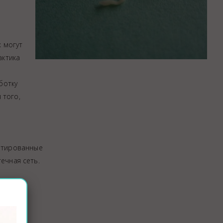
х могут
актика
ботку
 того,
ю
летированные
ечная сеть.
. Яйца
е.