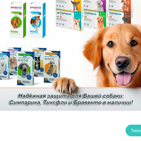
томцев. Личинки паразитов в организм животного попадают с п
вида паразита, следующие:
кой рыбы (наиболее часто цисты встречаются именно в сырой р
людении следующих мер:
Закр