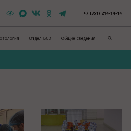
+7 (351) 214-14-14
отология
Отдел ВСЭ
Общие сведения
такты
Цербер Меркурий
Контакты
зоотическая ситуация
Новости ВСЭ
Нормативно-правовые докуме
ши специалисты
Заявления и документы
Противодействие коррупции
йскурант цен
Контакты ВСЭ
СОУТ
оровье животных
Продажи
ентификация животных
Полезная информация
роводительные документы на животных
Вакансии
отивоэпизоотические мероприятия
Консультация