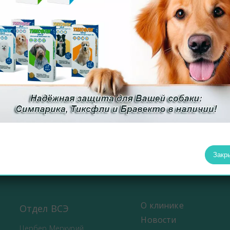
30.03.2018
Вручение дипломов и серт
ии Международного дня
победителям конкурса рис
ого врача
питомец - моя ответствен
1
2
Закр
О клинике
Отдел ВСЭ
Новости
Цербер Меркурий