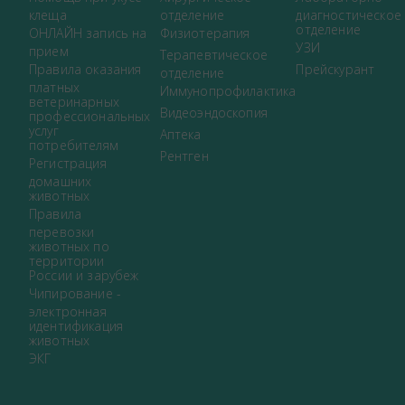
клеща
отделение
диагностическое
отделение
ОНЛАЙН запись на
Физиотерапия
УЗИ
прием
Терапевтическое
Правила оказания
Прейскурант
отделение
платных
Иммунопрофилактика
ветеринарных
Видеоэндоскопия
профессиональных
услуг
Аптека
потребителям
Рентген
Регистрация
домашних
животных
Правила
перевозки
животных по
территории
России и зарубеж
Чипирование -
электронная
идентификация
животных
ЭКГ