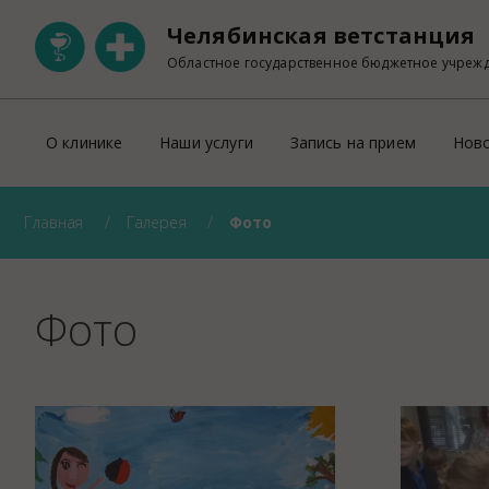
Челябинская ветстанция
Областное государственное бюджетное учреж
О клинике
Наши услуги
Запись на прием
Нов
Главная
Галерея
Фото
Ветеринарная клиника на Свердловском
ОНЛАЙН запись на прием
Участковая ветеринарная лечебница Тракторозаводск
Правила оказания платных ветеринарны
Ветеринарный кабинет на Пржевальского
Прейскурант
Фото
Ветеринарный кабинет на Университетской набережно
Регистрация домашних животных
Правила перевозки животных по тер
УЗИ
Лабораторно-диагностическое отделен
Рентген