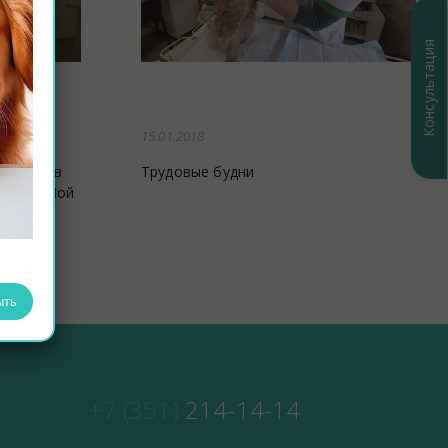
Консультация
15.01.2018
ификатов
Трудовые будни
унков "Мой
ность"
ыть
+7 (351)
214-14-14