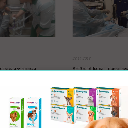
23.11.2018
ция животных
оты для учащихся
ВетЭндоШкола – повышае
96.
квалификацию