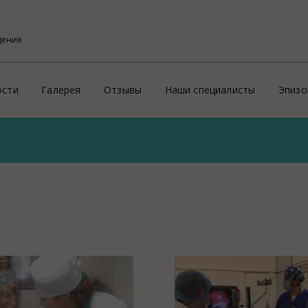
дение
ости
Галерея
Отзывы
Наши специалисты
Эпизо
Фото
Кон
ого района
х профессиональных услуг потребителям
Видео
Эпи
На
й
Пре
ритории России и зарубеж
Зд
Ид
ие
Соп
Пр