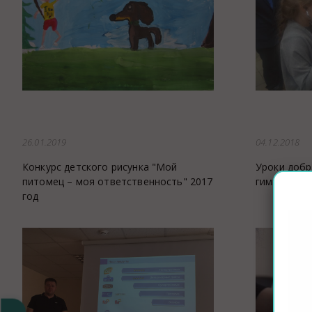
Аптека
Видеоэндоскопия
Иммунопрофилактика
Терапевтическое отделение
Физиотерапия
Хирургическое отделение
26.01.2019
04.12.2018
ЭКГ
Чипирование - электронная идентифика
Конкурс детского рисунка "Мой
Уроки добр
питомец – моя ответственность" 2017
гимназии №
Помощь при укусе клеща
год