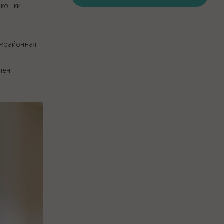
 кошки
Закупки
Спасибо, Айболит!
ежрайонная
лен