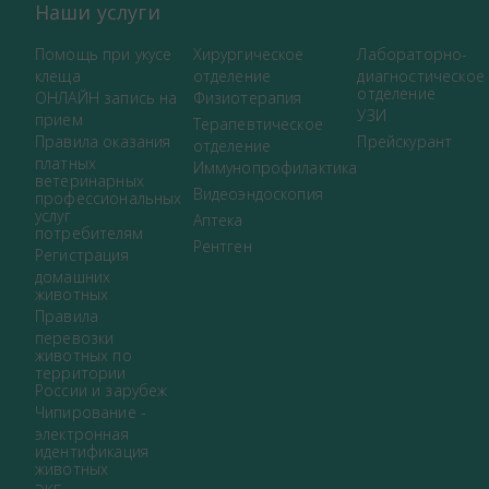
Наши услуги
Помощь при укусе
Хирургическое
Лабораторно-
клеща
отделение
диагностическое
отделение
ОНЛАЙН запись на
Физиотерапия
УЗИ
прием
Терапевтическое
Правила оказания
Прейскурант
отделение
платных
Иммунопрофилактика
ветеринарных
Видеоэндоскопия
профессиональных
услуг
Аптека
потребителям
Рентген
Регистрация
домашних
животных
Правила
перевозки
животных по
территории
России и зарубеж
Чипирование -
электронная
идентификация
животных