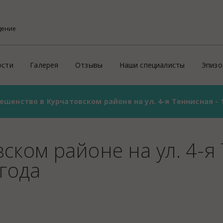
дение
ости
Галерея
Отзывы
Наши специалисты
Эпизо
ешенство в Курчатовском районе на ул. 4-я Теннисная - 1
Фото
Кон
ого района
х профессиональных услуг потребителям
Видео
Эпи
На
ском районе на ул. 4-я
й
Пре
 года
ритории России и зарубеж
Зд
Ид
ие
Соп
Пр