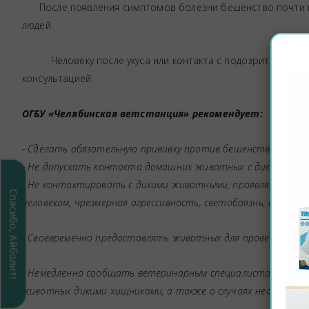
После появления симптомов болезни бешенство почти всег
людей.
Человеку после укуса или контакта с подозрительным 
консультацией.
ОГБУ «Челябинская ветстанция» рекомендует:
- Сделать обязательную прививку против бешенства свои
- Не допускать контакта домашних животных с дикими жи
- Не контактировать с дикими животными, проявляющими не
Спасибо, Айболит!
человеком, чрезмерная агрессивность, светобоязнь, апатия, и
- Своевременно предоставлять животных для проведения о
- Немедленно сообщать ветеринарным специалистам о подо
животных дикими хищниками, а также о случаях необычного