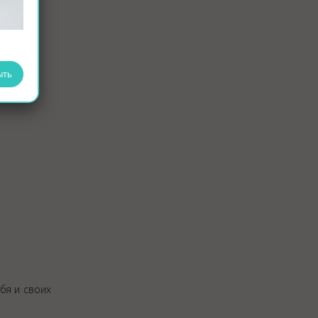
ику.
ция» на
ыть
бя и своих