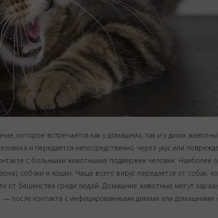
оторое встречается как у домашних, так и у диких животных
еловека и передается непосредственно через укус или поврежд
онтакте с больными животными) подвержен человек. Наиболее о
она), собаки и кошки. Чаще всего вирус передается от собак, ко
ти от бешенства среди людей. Домашние животные могут зараз
и — после контакта с инфицированными дикими или домашними 