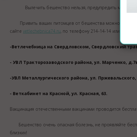
Вылечить бешенство нельзя, предупредить можно! Глав
Привить ваших питомцев от бешенства можно обративши
сайте
vetlechebnica74.ru
, по телефону 214-14-14 или по сл
-Ветлечебница на Свердловском, Свердловский тракт
- УВЛ Тракторозаводского района, ул. Марченко, д.7
-УВЛ Металлургического района, ул. Пржевальского, 
- Веткабинет на Красной, ул. Красная, 63.
Вакцинация отечественными вакцинами проводится беспла
Бешенство очень опасная болезнь, не проявляйте беспеч
близких!