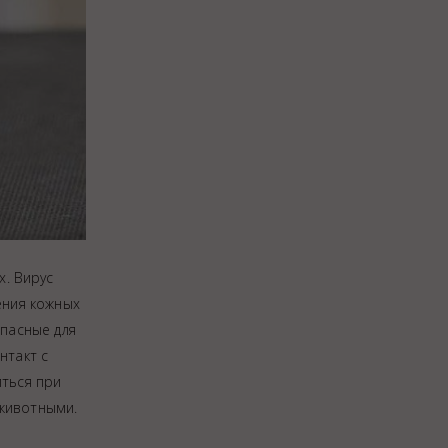
. Вирус
ения кожных
пасные для
нтакт с
иться при
животными.