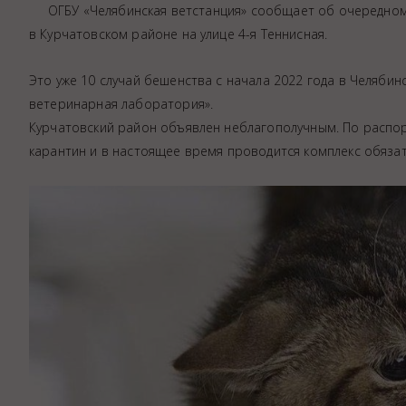
ОГБУ «Челябинская ветстанция» сообщает об очередном с
Аптека
в Курчатовском районе на улице 4-я Теннисная.
Видеоэндоскопия
Иммунопрофилактика
Это уже 10 случай бешенства с начала 2022 года в Челяби
Терапевтическое отделение
ветеринарная лаборатория».
Курчатовский район объявлен неблагополучным. По распор
Физиотерапия
карантин и в настоящее время проводится комплекс обяза
Хирургическое отделение
ЭКГ
Чипирование - электронная идентифика
Помощь при укусе клеща