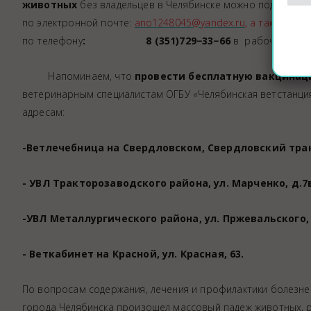
животных
без владельцев в Челябинске можно подать: кр
по электронной почте:
ano1248045@yandex.ru
, а также в а
по телефону
: 8 (351)729−33−66
в рабочее врем
Напоминаем, что
п
ровести бесплатную вакцина
ветеринарным специалистам ОГБУ «Челябинская ветстанци
адресам:
-Ветлечебница на Свердловском, Свердловский тракт
- УВЛ Тракторозаводского района, ул. Марченко, д.7
-УВЛ Металлургического района, ул. Пржевальского, 
- Веткабинет на Красной, ул. Красная, 63.
По вопросам содержания, лечения и профилактики болезне
города Челябинска произошел массовый падеж животных, 