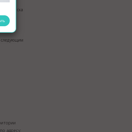
5
или
 Челябинска
ыть
 следующим
рритории
по адресу: