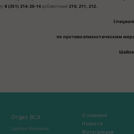
ну
8 (351) 214-20-14
добавочный
210, 211, 212.
Специал
по противоэпизоотическим мер
Шайха
О клинике
Отдел ВСЭ
Новости
Цербер Меркурий
Фотогалерея