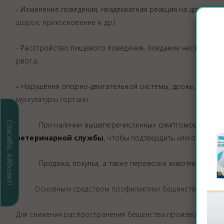
-
Изменение поведения, неадекватная реакция на других, аг
шорох, прикосновение и др.)
-
Расстройство пищевого поведения, поедание несъедобных 
рвота.
-
Нарушения опорно-двигательной системы, дрожь, судорог
мускулатуры гортани.
Спасибо, Айболит!
При наличии вышеперечисленных симптомов н
еобх
ветеринарной службы
, чтобы
подтвердить или опровер
Продажа, покупка, а также перевозка животных разреша
Основным средством профилактики бешенства
явля
Для снижения распространения бешенства производится от