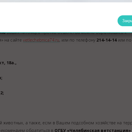
углосуточно по телефону ИП Скородумов Е.А.:
8−931−106−67−6
дрес
управления экологии и природопользования администрации
я или по электронной почте:
ecolog@cheladmin.ru
.
Закр
цию
ваших питомцев против бешенства можно обратившись к
я» на сайте
vetlechebnica74.ru
, или по телефону
214-14-14
или по
, 18а.,
в;
2;
й животных, а также, если в Вашем подсобном хозяйстве на те
рекомендуем обратиться в
ОГБУ «Челябинская ветстанция»