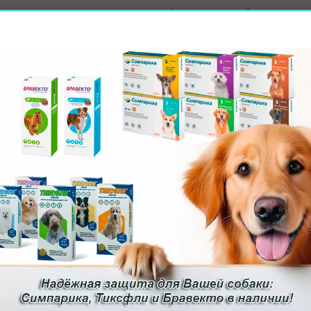
рессия, пугливость,
повышенная рефлекторная возбудимость (на 
предметов, травы, земли, песка, обильное слюноотделение, т
и, полный или частичный паралич,
изменение голоса вследствие
одимо незамедлительно
обратится к
специалистам
Государ
гнуть подозрение на бешенство, методом
лабораторного исслед
ется только при наличии ветеринарных-сопроводительных до
ется вакцинация домашних и сельскохозяйственных жи
лов собак и кошек находящийся без владельцев.
Заявки на
отл