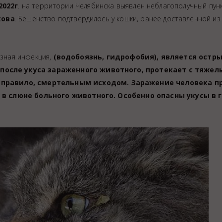
2022г
. на территории Челябинска выявлен неблагополучный пун
кова
. Бешенство подтвердилось у кошки, ранее доставленной из
зная инфекция,
(водобоязнь, гидрофобия), является остр
осле укуса зараженного животного, протекает с тяже
 правило, смертельным исходом.
Заражение человека п
 в слюне больного животного. Особенно опасны укусы в г
ция животных