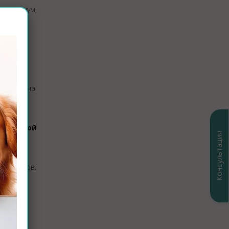
свет, шум,
ошнота,
 паралича
ственной
Консультация
ования.
кументов.
вотных
.
ов