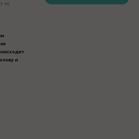
кт по
Закупки
Спасибо, Айболит!
ым
лым
роисходит
олову и