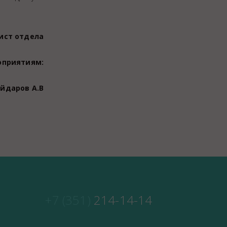
ист отдела
оприятиям:
йдаров А.В
+7 (351)
214-14-14