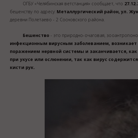
ОГБУ «Челябинская ветстанция» сообщает, что
27.12.
Аптека
бешенству по адресу:
Металлургический район, ул. Жу
Видеоэндоскопия
деревни Полетаево - 2 Сосновского района.
Иммунопрофилактика
Терапевтическое отделение
Бешенство
- это природно-очаговая, зооантропоно
инфекционным вирусным заболеванием, возникает п
Физиотерапия
поражением нервной системы и заканчивается, как
Хирургическое отделение
при укусе или ослюнении, так как вирус содержится
ЭКГ
кисти рук.
Чипирование - электронная идентифика
Помощь при укусе клеща