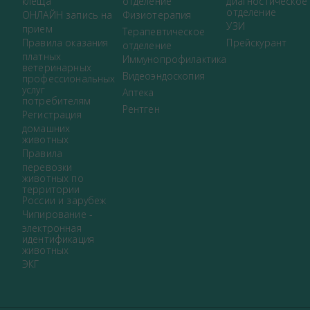
клеща
отделение
диагностическое
отделение
ОНЛАЙН запись на
Физиотерапия
УЗИ
прием
Терапевтическое
Правила оказания
Прейскурант
отделение
платных
Иммунопрофилактика
ветеринарных
Видеоэндоскопия
профессиональных
услуг
Аптека
потребителям
Рентген
Регистрация
домашних
животных
Правила
перевозки
животных по
территории
России и зарубеж
Чипирование -
электронная
идентификация
животных
ЭКГ