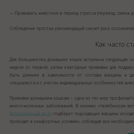
— Прививать животное в период стресса (переезд, смена д
Соблюдение простых рекомендаций снизит риск осложнений
Как часто с
Для большинства домашних кошек актуальна следующая схем
недели от первой, затем ежегодные прививки для подде
быть длиннее в зависимости от состава вакцины и де
специалиста и с учетом индивидуальных особенностей жив
Прививки домашним кошкам – одна из тех мер профилакт
многочисленных заболеваний. В клинике «Челябинская ве
Ветеринарный врач
подберет подходящие вакцины исходя 
проводят в комфортных условиях, соблюдая все необходи