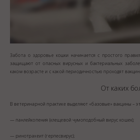
Забота о здоровье кошки начинается с простого правил
защищают от опасных вирусных и бактериальных заболев
каком возрасте и с какой периодичностью проходят вакцина
От каких бо
В ветеринарной практике выделяют «базовые» вакцины – э
— панлейкопения (клещевой чумоподобный вирус кошек);
— ринотрахеит (герпесвирус);