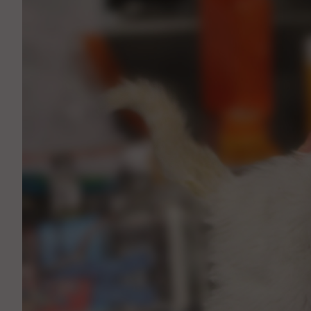
Аптека
Видеоэндоскопия
Иммунопрофилактика
Терапевтическое отделение
Физиотерапия
Хирургическое отделение
ЭКГ
Чипирование - электронная идентифика
Помощь при укусе клеща