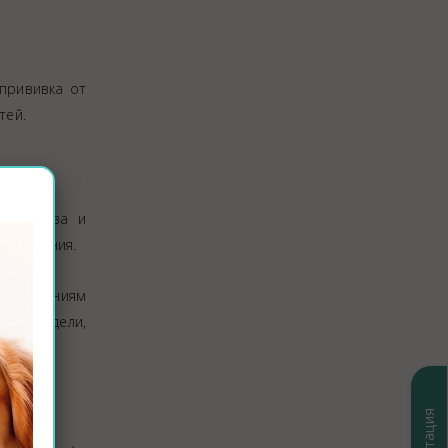
 прививка от
тей.
ицивироза и
 заражения.
требованиям
2–4 недели,