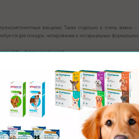
(трехкомпонентные вакцины). Также отдельно и очень важно –
ребуется для поездок, чипирования и нотариальных формальнос
ачинать вакцинацию
 недель: первая комплексная вакцина от ринотрахеита, кал
второй укол), иногда – третья инъекция до 16 недель при риске
ячного возраста (согласно инструкции конкретной вакцины и 
же предполагает первичную вакцинацию и ревакцинацию через 
екомендации врача.
ие советы для хозяина