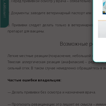
Спасибо, Айболит!
1. Перед прививкой осмотр у врача – обязательно. Не делай
2. Документы: заводите ветеринарный паспорт или электрон
3. Прививки следует делать только в ветеринарной кли
препарат для вакцины.
Возможные реакци
Легкие местные реакции (покраснение, небольшой отек, вре
Тяжелая аллергическая реакция (анафилаксия) – редкость
сильный отек. В таком случае немедленно обращайтесь в ве
Частые ошибки владельцев:
— Делать прививки без осмотра и назначения врача.
— Пропускать ревакцинации: это лишает ее смысла – иммун