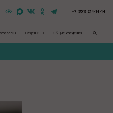
+7 (351) 214-14-14
отология
Отдел ВСЭ
Общие сведения
такты
Цербер Меркурий
Контакты
зоотическая ситуация
Новости ВСЭ
Нормативно-правовые докуме
ши специалисты
Заявления и документы
Противодействие коррупции
йскурант цен
Контакты ВСЭ
СОУТ
оровье животных
Продажи
ентификация животных
Полезная информация
роводительные документы на животных
Вакансии
отивоэпизоотические мероприятия
Консультация