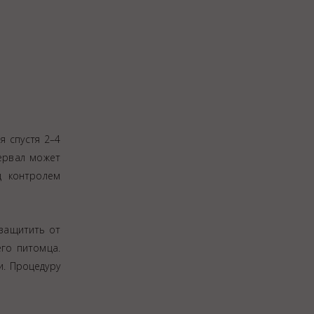
я спустя 2–4
ервал может
 контролем
защитить от
его питомца.
и. Процедуру