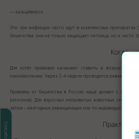
— кальцивироз.
Эти три инфекции часто идут в комплексных препаратах 
бешенства: она не только защищает питомца, но и часто т
Когда н
Для котят прививки начинают ставить в возрасте 8–10
панлейкопении. Через 2–4 недели проводится ревакцинация (
Прививку от бешенства в России чаще делают с трехмес
регионов). Для взрослых непривитых животных схема то
затем – ежегодные ревакцинации или по индивидуальной р
Практическ