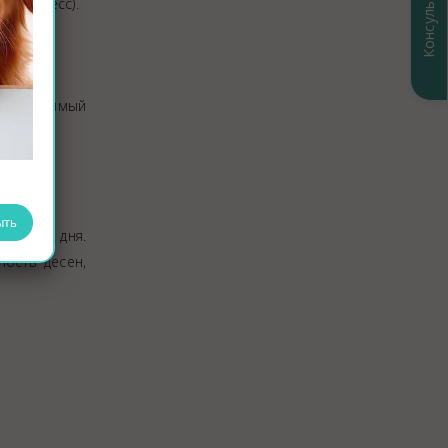
Консультация
ый стресс).
необходимый
ыть
 за 1–2 дня.
ность десен,