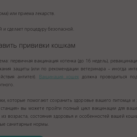
ома) или приема лекарств.
 и сделает процедуру безопасной.
тавить прививки кошкам
а: первичная вакцинация котенка (до 16 недель), ревакцинаци
ржания защиты (или по рекомендации ветеринара – иногда инт
йствия антител).
Вакцинация кошек
должна проводиться под
отного.
ики, которые помогают сохранить здоровье вашего питомца и 
тстанция» вы можете пройти полный цикл вакцинации для ваш
из возраста, состояния здоровья и особенностей вашей кошк
мые санитарные нормы.