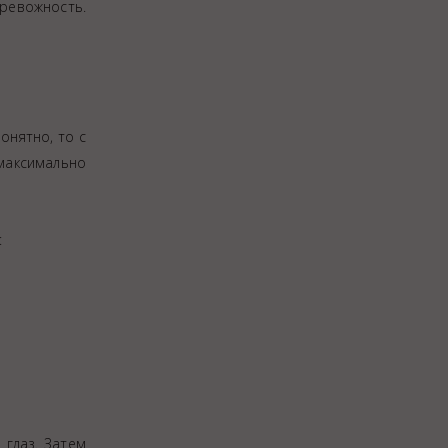
тревожность.
онятно, то с
максимально
:
 глаз. Затем