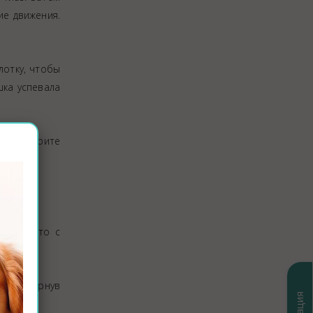
ие движения.
лотку, чтобы
шка успевала
ее. Говорите
елать это с
тью обернув