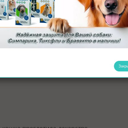
 с кормом, можно попробовать несколько подходов. Специальн
амых привередливых питомцев – сильный запах перебивает лек
ли устойчивой поверхности. При взаимодействии с беспокойны
Закр