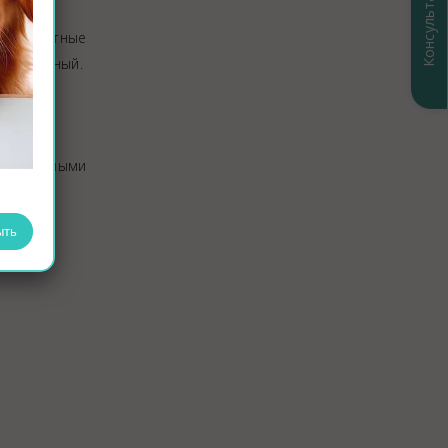
Консультация
ые ароматные
арственный.
ми животными
ыть