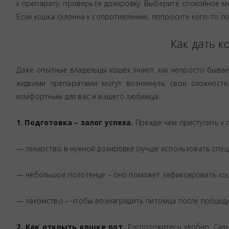
к препарату, проверьте дозировку. Выберите спокойное ме
Если кошка склонна к сопротивлению, попросите кого-то 
Как дать к
Даже опытные владельцы кошек знают, как непросто бывает
жидкими препаратами могут возникнуть свои сложност
комфортным для вас и вашего любимца.
1. Подготовка – залог успеха.
Прежде чем приступить к п
— лекарство в нужной дозировке (лучше использовать спе
— небольшое полотенце – оно поможет зафиксировать кошк
— лакомство – чтобы вознаградить питомца после процед
2. Как открыть кошке рот.
Расположитесь удобно. Сядь