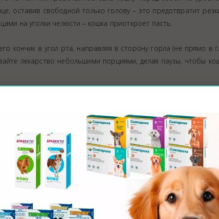
це, оставив свободной только голову – это предотвратит резк
цами на уголки челюсти – кошка приоткроет пасть.
го кончик в угол рта, направляя в сторону горла (не прямо в г
вайте лекарство небольшими порциями, делая паузы, чтобы ко
роение – если вы нервничаете, она начнет беспокоиться сильн
 процедуры обязательно угостите его любимым лакомством.
ть кошке таблетку
то, но существуют эффективные методы, которые помогут сд
корме. Используйте влажный паштет или мягкий корм, полнос