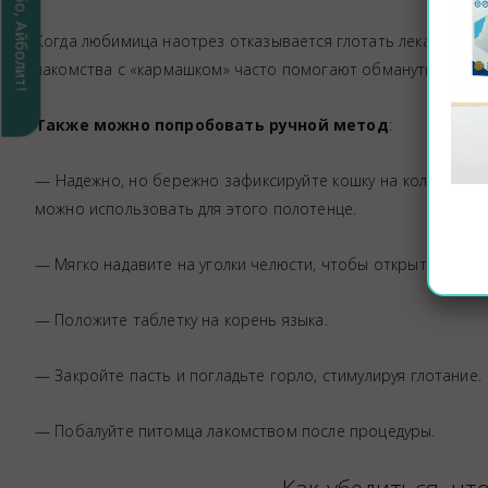
Спасибо, Айболит!
Когда любимица наотрез отказывается глотать лекарство
лакомства с «кармашком» часто помогают обмануть даже с
Также можно попробовать ручной метод
:
— Надежно, но бережно зафиксируйте кошку на коленях и
можно использовать для этого полотенце.
— Мягко надавите на уголки челюсти, чтобы открыть пасть.
— Положите таблетку на корень языка.
— Закройте пасть и погладьте горло, стимулируя глотание.
— Побалуйте питомца лакомством после процедуры.