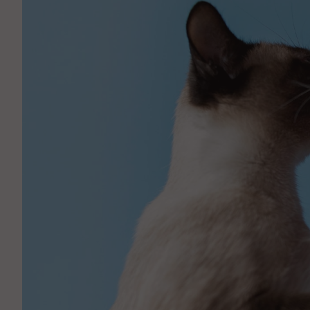
Аптека
Видеоэндоскопия
Иммунопрофилактика
Терапевтическое отделение
Физиотерапия
Хирургическое отделение
ЭКГ
Чипирование - электронная идентифика
Помощь при укусе клеща