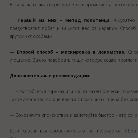
Если ваша кошка сопротивляется и проявляет агрессию пр
—
Первый из них – метод полотенца
. Аккуратно
предотвратит побег и защитит вас от царапин. Способ
другими способами.
—
Второй способ – маскировка в лакомстве.
Спря
угощение. Важно подобрать пищу, которую кошка проглотит
Дополнительные рекомендации:
— Если таблетка горькая или кошка категорически отказы
Такое лекарство проще ввести с помощью шприца без игл
— Сохраняйте спокойствие и действуйте быстро – это сокр
Если справиться самостоятельно не получается, об