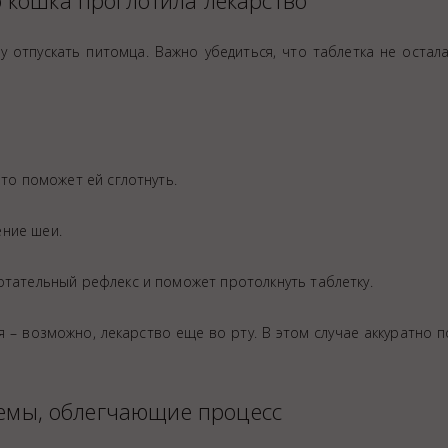
о кошка проглотила лекарство
у отпускать питомца. Важно убедиться, что таблетка не остала
это поможет ей сглотнуть.
ение шеи.
отательный рефлекс и поможет протолкнуть таблетку.
 – возможно, лекарство еще во рту. В этом случае аккуратно 
иемы, облегчающие процесс