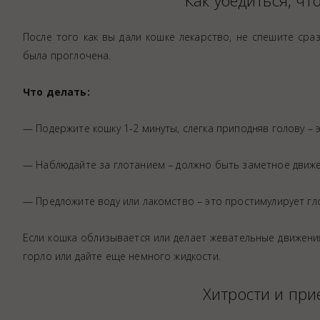
Как убедиться, чт
После того как вы дали кошке лекарство, не спешите сраз
была проглочена.
Что делать:
— Подержите кошку 1-2 минуты, слегка приподняв голову – 
— Наблюдайте за глотанием – должно быть заметное движ
— Предложите воду или лакомство – это простимулирует гл
Если кошка облизывается или делает жевательные движения
горло или дайте еще немного жидкости.
Хитрости и пр