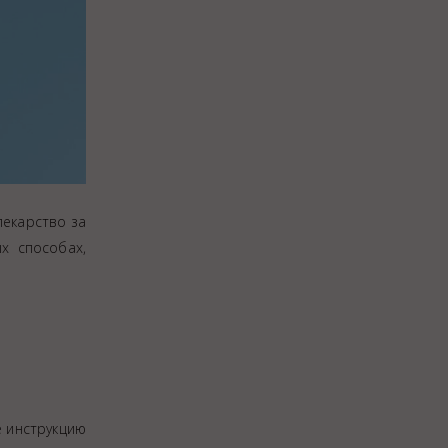
лекарство за
х способах,
е инструкцию