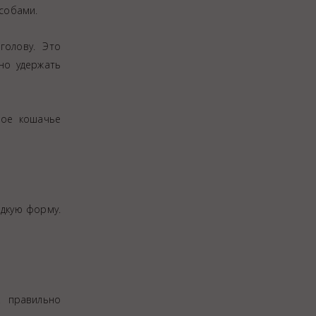
особами.
голову. Это
но удержать
ное кошачье
идкую форму.
к правильно