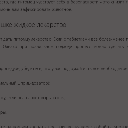
сто, где питомец чувствует себя в безопасности – это снизит 
помочь вам зафиксировать животное.
ошке жидкое лекарство
 дать питомцу лекарство. Если с таблетками все более-менее п
и. Однако при правильном подходе процесс можно сделать 
роцедуре, убедитесь, что у вас под рукой есть все необходимое
циальный шприц-дозатор);
у, если она начнет вырываться;
уры.
те на пол или кровать, поставив кошку перед собой на уровне