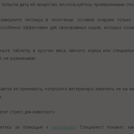
и попытке дать ей лекарство, воспользуйтесь проверенными сп
 заверните питомца в полотенце, оставив снаружи только 
 особенно эффективен для своенравных кошек, которых слож
чьте таблетку в кусочек мяса, мягкого корма или специаль
, не разжевывая.
вается ее принимать, попросите ветеринара заменить ее на ж
ы.
атит стресс для животного.
ратитесь за помощью к
ветеринару
. Специалист покажет, ка