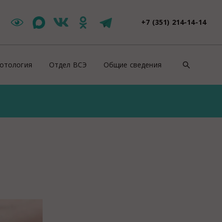
+7 (351) 214-14-14
отология
Отдел ВСЭ
Общие сведения
такты
Цербер Меркурий
Контакты
зоотическая ситуация
Новости ВСЭ
Нормативно-правовые докуме
ши специалисты
Заявления и документы
Противодействие коррупции
йскурант цен
Контакты ВСЭ
СОУТ
оровье животных
Продажи
ентификация животных
Полезная информация
роводительные документы на животных
Вакансии
отивоэпизоотические мероприятия
Консультация