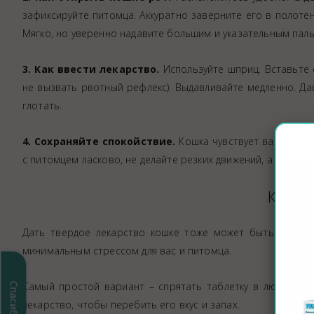
зафиксируйте питомца. Аккуратно заверните его в полотен
Мягко, но уверенно надавите большим и указательным паль
3. Как ввести лекарство.
Используйте шприц. Вставьте е
не вызвать рвотный рефлекс). Выдавливайте медленно. Да
глотать.
4. Сохраняйте спокойствие.
Кошка чувствует ваше наст
с питомцем ласково, не делайте резких движений, а после
Как да
Дать твердое лекарство кошке тоже может быть непрос
минимальным стрессом для вас и питомца.
Самый простой вариант – спрятать таблетку в любимом 
лекарство, чтобы перебить его вкус и запах.