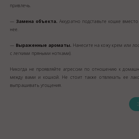
привлечь.
—
Замена объекта.
Аккуратно подставьте кошке вместо
нее.
—
Выраженные ароматы.
Нанесите на кожу крем или ло
с легкими пряными нотками).
Никогда не проявляйте агрессии по отношению к домашн
между вами и кошкой. Не стоит также отвлекать ее лак
выпрашивать угощения.