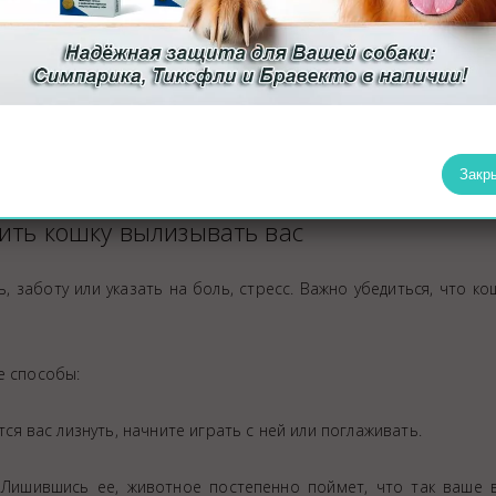
. Кошка может инстинктивно пытаться «очистить» ваш запах
ривлечь нежелательное внимание. Однако стоит мягко пресекат
ки.
который дает кошке чувство безопасности. Кроме того, она 
Закр
ить кошку вылизывать вас
заботу или указать на боль, стресс. Важно убедиться, что ко
е способы:
ся вас лизнуть, начните играть с ней или поглаживать.
 Лишившись ее, животное постепенно поймет, что так ваше 