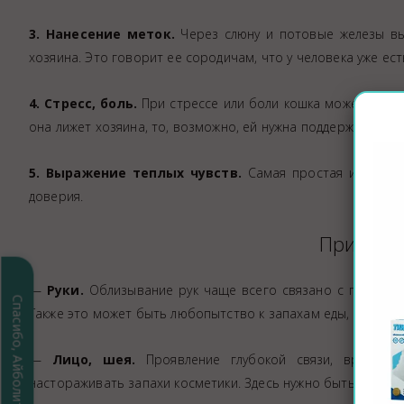
3. Нанесение меток.
Через слюну и потовые железы в
хозяина. Это говорит ее сородичам, что у человека уже ест
4. Стресс, боль.
При стрессе или боли кошка может актив
она лижет хозяина, то, возможно, ей нужна поддержка и по
5. Выражение теплых чувств.
Самая простая и частая
доверия.
Причины
—
Руки.
Облизывание рук чаще всего связано с привязан
Спасибо, Айболит!
Также это может быть любопытство к запахам еды, которые
—
Лицо, шея.
Проявление глубокой связи, врожденн
настораживать запахи косметики. Здесь нужно быть осторо