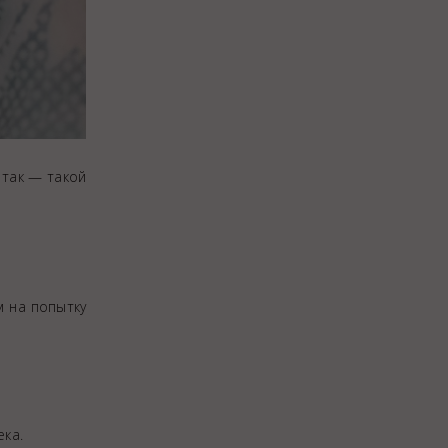
 так — такой
м на попытку
ека.