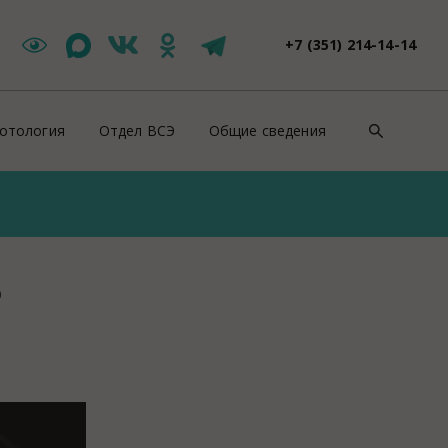
+7 (351) 214-14-14
отология
Отдел ВСЭ
Общие сведения
такты
Цербер Меркурий
Контакты
зоотическая ситуация
Новости ВСЭ
Нормативно-правовые докуме
ши специалисты
Заявления и документы
Противодействие коррупции
?
йскурант цен
Контакты ВСЭ
СОУТ
оровье животных
Продажи
ентификация животных
Полезная информация
роводительные документы на животных
Вакансии
отивоэпизоотические мероприятия
Консультация