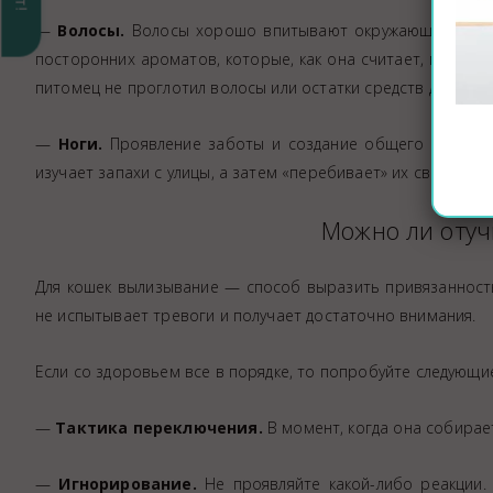
—
Волосы.
Волосы хорошо впитывают окружающие запахи
посторонних ароматов, которые, как она считает, могут п
питомец не проглотил волосы или остатки средств для уклад
—
Ноги.
Проявление заботы и создание общего запаха, 
изучает запахи с улицы, а затем «перебивает» их своим.
Можно ли отуч
Для кошек вылизывание — способ выразить привязанность, 
не испытывает тревоги и получает достаточно внимания.
Если со здоровьем все в порядке, то попробуйте следующи
—
Тактика переключения.
В момент, когда она собирает
—
Игнорирование.
Не проявляйте какой-либо реакции.