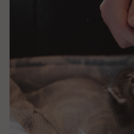
Аптека
Видеоэндоскопия
Иммунопрофилактика
Терапевтическое отделение
Физиотерапия
Хирургическое отделение
ЭКГ
Чипирование - электронная идентифика
Помощь при укусе клеща