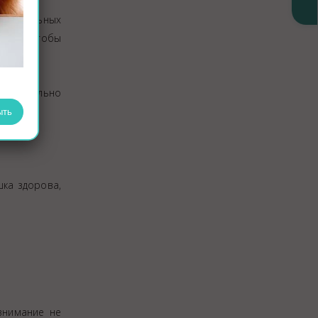
 от сильных
ь это, чтобы
внимательно
ыть
шка здорова,
внимание не