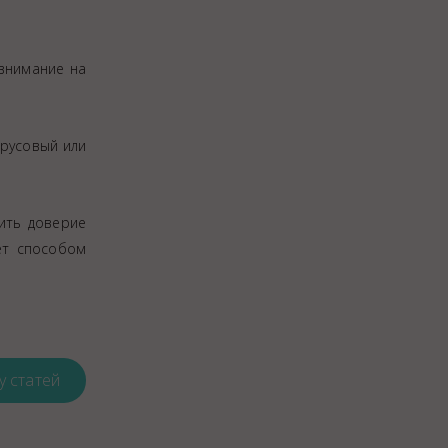
 внимание на
трусовый или
ить доверие
ет способом
у статей