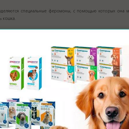
ыделяются специальные феромоны, с помощью которых она м
ь кошка.
но вылизывать свою шерсть – так она переключается и успокаи
мощь. В таком случае рекомендуется
записаться в ветеринарную 
 причина — просто любит. Вылизывание — ее лучший компли
 по зонам внимания
ностью и нехваткой внимания (сопровождается мурлыканьем, 
 остаются на коже после готовки или приема пищи.
ого инстинкта ухода за котятами. Также кошку могут при
жным, поскольку ее компоненты могут быть опасны для здоровь