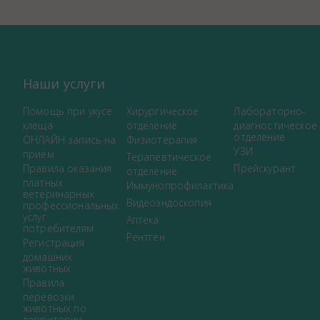
Наши услуги
Помощь при укусе
Хирургическое
Лабораторно-
клеща
отделение
диагностическое
отделение
ОНЛАЙН запись на
Физиотерапия
УЗИ
прием
Терапевтическое
Правила оказания
Прейскурант
отделение
платных
Иммунопрофилактика
ветеринарных
Видеоэндоскопия
профессиональных
услуг
Аптека
потребителям
Рентген
Регистрация
домашних
животных
Правила
перевозки
животных по
территории