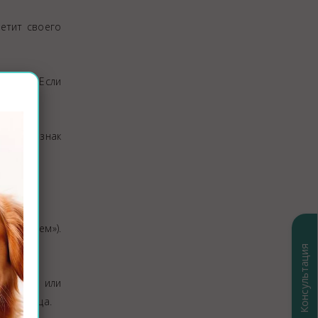
етит своего
вается. Если
клинику
.
мент и знак
«боданием»).
Консультация
влекать или
я питомца.