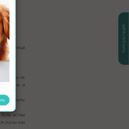
Консультация
зите питомца
 у собаки не
е дыхание и
очью. Лечить
ыть
 Если астма
ся утром или