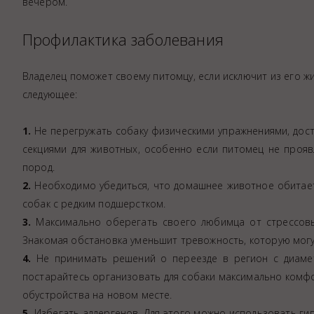
вечером.
Профилактика заболевания
Владелец поможет своему питомцу, если исключит из его 
следующее:
1.
Не перегружать собаку физическими упражнениями, дост
секциями для животных, особенно если питомец не прояв
пород.
2.
Необходимо убедиться, что домашнее животное обитает 
собак с редким подшерстком.
3.
Максимально оберегать своего любимца от стрессовы
Знакомая обстановка уменьшит тревожность, которую мог
4.
Не принимать решений о переезде в регион с диамет
постарайтесь организовать для собаки максимально комфо
обустройства на новом месте.
5.
Избегать аллергенов. Для этого можно использовать ги