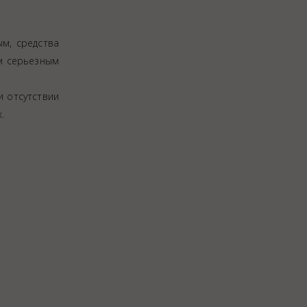
м, средства
им серьезным
и отсутствии
.