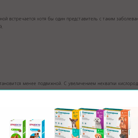
вной встречается хотя бы один представитель с таким заболева
й.
становится менее подвижной. С увеличением нехватки кислоро
рожными сокращениями брюшных