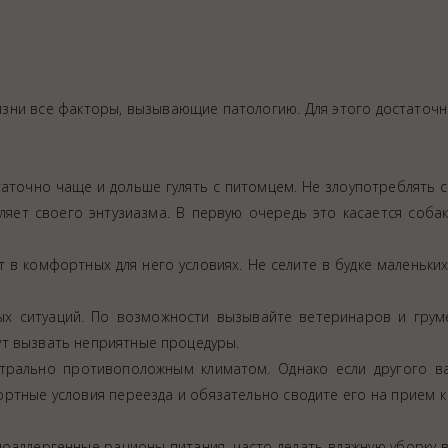
жизни все факторы, вызывающие патологию. Для этого достаточ
аточно чаще и дольше гулять с питомцем. Не злоупотреблять
ляет своего энтузиазма. В первую очередь это касается соба
в комфортных для него условиях. Не селите в будке маленьки
х ситуаций. По возможности вызывайте ветеринаров и грум
ут вызвать неприятные процедуры.
рально противоположным климатом. Однако если другого ва
ртные условия переезда и обязательно сводите его на прием к
поаллергенные рационы питания, часто делать влажную уборку