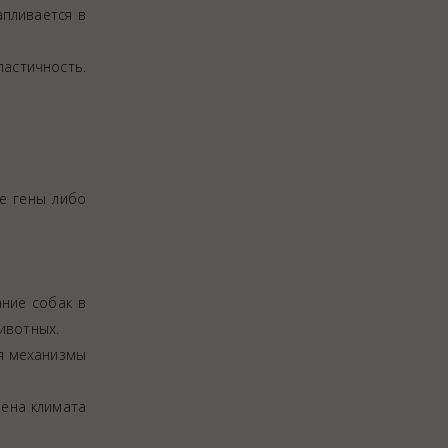
Закупки
апливается в
Спасибо, Айболит!
ластичность.
е гены либо
ние собак в
ивотных.
ся механизмы
мена климата