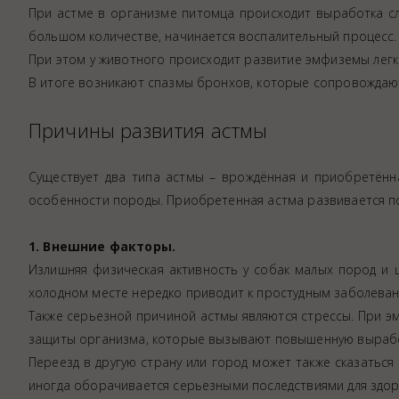
Аптека
При астме в организме питомца происходит выработка сли
большом количестве, начинается воспалительный процесс. 
Видеоэндоскопия
При этом у животного происходит развитие эмфиземы легк
Иммунопрофилактика
В итоге возникают спазмы бронхов, которые сопровождают
Терапевтическое отделение
Причины развития астмы
Физиотерапия
Хирургическое отделение
Существует два типа астмы – врождённая и приобретённ
ЭКГ
особенности породы. Приобретенная астма развивается по
Чипирование - электронная идентифика
Помощь при укусе клеща
1. Внешние факторы.
Излишняя физическая активность у собак малых пород и
холодном месте нередко приводит к простудным заболеван
Также серьезной причиной астмы являются стрессы. При 
защиты организма, которые вызывают повышенную вырабо
Переезд в другую страну или город может также сказатьс
иногда оборачивается серьезными последствиями для здор