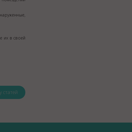
наруженные,
е их в своей
у статей