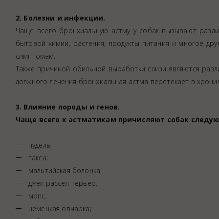
2. Болезни и инфекции.
Чаще всего бронхиальную астму у собак вызывают разли
бытовой химии, растения, продукты питания и многое дру
симптомам.
Также причиной обильной выработки слизи являются разли
должного лечения бронхиальная астма перетекает в хрони
3. Влияние породы и генов.
Чаще всего к астматикам причисляют собак следу
пудель;
такса;
мальтийская болонка;
джек-рассел-терьер;
мопс;
немецкая овчарка;