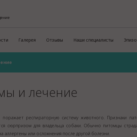
дение
ости
Галерея
Отзывы
Наши специалисты
Эпизо
чение
Фото
Кон
ого района
х профессиональных услуг потребителям
Видео
Эпи
На
омы и лечение
й
Пре
ритории России и зарубеж
Зд
Ид
е поражает респираторную систему животного. Признаки пат
ие
Соп
тся сюрпризом для владельца собаки. Обычно питомцы страд
Пр
а аллергены или осложнения после другой болезни.