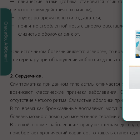
панические атаки (собака становится слишком навя
прямого взаимодействия с хозяином);
энурез во время попытки отдышаться;
Спасибо, Айболит!
принятие сгорбленной позы с широко расставленными 
слизистые оболочки синеют.
Если источником болезни является аллерген, то возможно
к ветеринару при обнаружении любого из данных симптомо
2. Сердечная.
Симптоматика при данном типе астмы отличается от предыд
возникают классические признаки заболевания. Обычн
отсутствие четкого ритма. Слизистые оболочки приобрета
В то время как бронхиальные воспаления могут проявить
болезнь можно с помощью мочегонное терапии и при пол
В легкой форме заболевание присуще щенкам до года, 
приобретает хронический характер, то кашель станет еди