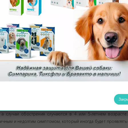
зчивой либо начинает избегать
лапами;
 появление чихов, насморка, повышенной слезоточивости. Отве
в.
ущего типа. Эта патология не зависит от аллергенов, поэтому
о при сердечной астме у питомца можно заметить сбивчиво
ют серо-мраморный узор и сильно бледнеют.
ся в любое время суток, сердечные недомогания случаются н
Закр
ном исключении соленой пищи.
а случаи обострения случаются в 4 или 5-летнем возрасте.
ничным и недолгим симптомом, который иногда будет проявлять