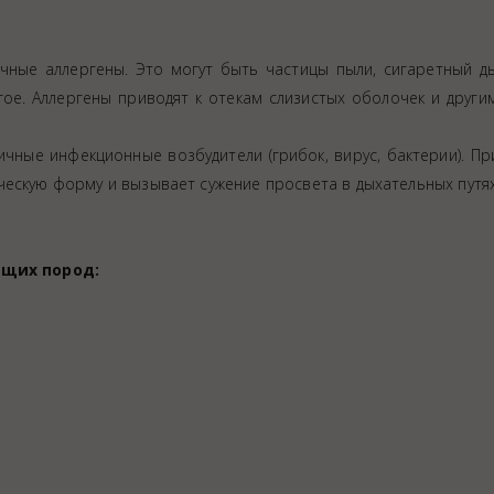
чные аллергены. Это могут быть частицы пыли, сигаретный ды
гое. Аллергены приводят к отекам слизистых оболочек и друг
чные инфекционные возбудители (грибок, вирус, бактерии). Пр
ческую форму и вызывает сужение просвета в дыхательных путях
ющих пород: