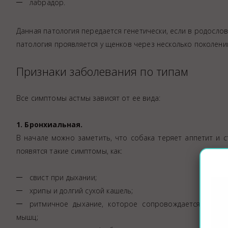
лабрадор.
Данная патология передается генетически, если в родосло
патология проявляется у щенков через несколько поколени
Признаки заболевания по типам
Все симптомы астмы зависят от ее вида:
1. Бронхиальная.
В начале можно заметить, что собака теряет аппетит и 
появятся такие симптомы, как:
свист при дыхании;
хрипы и долгий сухой кашель;
ритмичное дыхание, которое сопровождается судо
мышц;