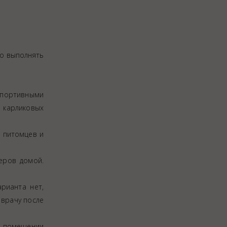
но выполнять
 спортивными
к карликовых
х питомцев и
еров домой.
рианта нет,
 врачу после
 в помещении