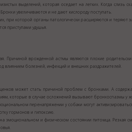
зистых выделений, которая оседает на легких. Когда слизь ск
Бронхи увеличиваются и не дают кислороду поступать.
их, при которой органы патологически расширяются и теряют э
ся приступами удушья.
ая. Причиной врожденной астмы являются плохие родительски
д влиянием болезней, инфекций и внешних раздражителей.
ция животных
 щенков может стать причиной проблем с бронхами. А содержа
иям, которые в случае осложнений вызывают бронхоспазмы у ж
эмоциональном перенапряжении у собаки могут активизировать
тку гормонов и гипоксию.
я на эмоциональном и физическом состоянии питомца. Резкая с
овья.