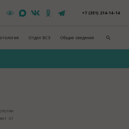
+7 (351) 214-14-14
отология
Отдел ВСЭ
Общие сведения
такты
Цербер Меркурий
Контакты
зоотическая ситуация
Новости ВСЭ
Нормативно-правовые докуме
ши специалисты
Заявления и документы
Противодействие коррупции
йскурант цен
Контакты ВСЭ
СОУТ
оровье животных
Продажи
ентификация животных
Полезная информация
ологии
роводительные документы на животных
Вакансии
ают от
отивоэпизоотические мероприятия
Консультация