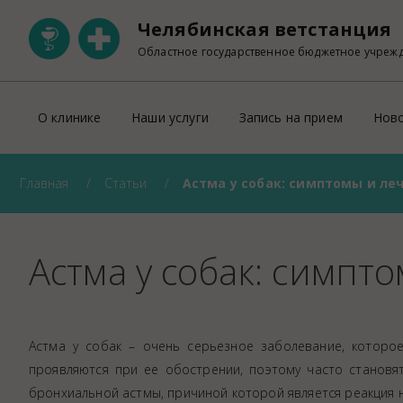
Челябинская ветстанция
Областное государственное бюджетное учреж
О клинике
Наши услуги
Запись на прием
Нов
Главная
Статьи
Астма у собак: симптомы и ле
Ветеринарная клиника на Свердловском
ОНЛАЙН запись на прием
Участковая ветеринарная лечебница Тракторозаводск
Правила оказания платных ветеринарны
Ветеринарный кабинет на Пржевальского
Прейскурант
Астма у собак: симпт
Ветеринарный кабинет на Университетской набережно
Регистрация домашних животных
Правила перевозки животных по тер
УЗИ
Астма у собак – очень серьезное заболевание, которо
Лабораторно-диагностическое отделен
проявляются при ее обострении, поэтому часто становя
Рентген
бронхиальной астмы, причиной которой является реакция н